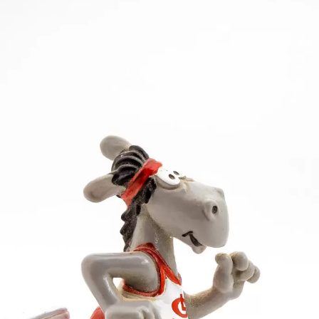
nmiller nur wenig nach. Sie beendete die Veranstalt
isa Ostertag auf 10,66 m und nahm damit Platz 19 ein
 29 behaupten. Zudem landete sie im Hochsprung mit 
he überquerten!
G Staufen (Prosch, Ostertag, Dammenmiller, Widera) a
es der Siebenkampf-Mannschaft (Prosch 3490 P., Damm