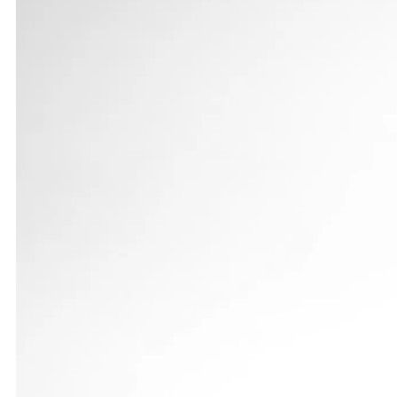
Als Neunte im Speerwerfen stand ihr Sabrina Damme
württembergische Vizemeisterin im Dreisprung kam L
bei den Älteren im Weitsprung mit 5,47 m auf Rang
weniger als neunzehn Athletinnen genau diese Hö
Auf der 4 x 100-m-Strecke lief das Quartett der L
Sekunden auf Platz 14. Mit 10 179 Punkten gelang 
Rang 15 zu setzen.