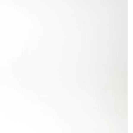
ung im Saarland mit 38,18 m als Vizemeisterin. Als
. Die erst vierzehnjährige Pia Prosch konnte sich
1,64 m an 48. Stelle, wobei insgesamt nicht
ls württembergischer Vizemeister mit 50,29
enmiller 3396 P., Ostertag 3293 P.), sich auf