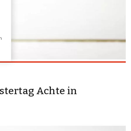
n
stertag Achte in