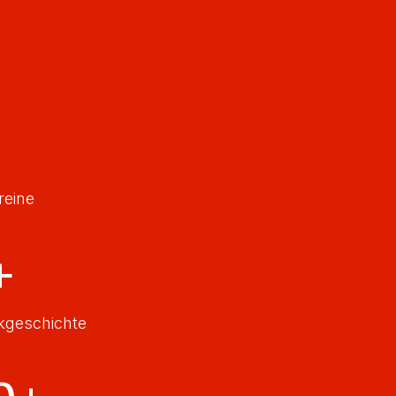
reine
+
ikgeschichte