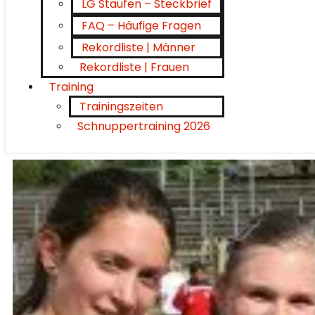
LG Staufen – Steckbrief
FAQ – Häufige Fragen
Rekordliste | Männer
Rekordliste | Frauen
Training
Trainingszeiten
Schnuppertraining 2026