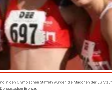
sehr beliebte Olympische Staffel (400 m, 200 m, 200
sterschaften der weiblichen Jugend A siegte jetzt die
Sickinger) wurde in ausgezeichneten 4:06,09 Minuten
ts (Saur, Alexandra Kitzenmaier, Lehnert, Sickinger)
d in den Olympischen Staffeln wurden die Mädchen der LG Stauf
 Donaustadion Bronze.