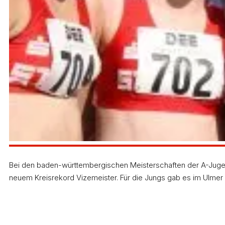
Erst vor einigen Jahren wurde vom DLV die früher 
Vereinen seither Anklang findet. Bei den Landesmei
(Lea Saur, Vanessa Lehnert, Verena Beyer, Svenja 
aufgestellten Kreisrekord des damaligen LG-Quartet
Minuten klar auf den dritten Platz verwiesen.
Bei den baden-württembergischen Meisterschaften der A-Jugen
neuem Kreisrekord Vizemeister. Für die Jungs gab es im Ulmer