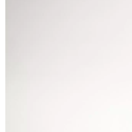
Sven Zellner gewann seinen Vorlauf über 110 m Hür
den baden-württembergischen B-Jugend-Meisterscha
Riekert (TuS Metzingen) in 13,74 und Sven Zellner
könnte der DLV ihn für die B-Jugend-Weltmeistersc
Dasselbe trifft auf Lena Urbaniak (LG Filstal) zu, 
In einem Rahmenwettbewerb wurde in Schweinfur
Sergey Litvinov (LG Eintracht Frankfurt) mit 75,2
Gerät gleich im ersten Durchgang auf 70,24 m hina
Europameisterschaften in Kaunas, so dass der DL
Weniger Glück hatte Speerwerfer Patrick Hess (LG 