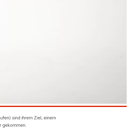
2 m hinaus, was seinem wahren
edoch immer noch fünftbester Deutscher in diesem
fen) sind ihrem Ziel, einem
her gekommen.