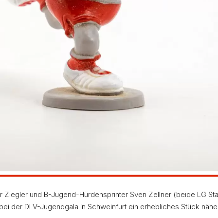
end-Meister in seiner Altersklasse nicht über 62,2
goldinger landete auf dem elften Rang, war damit j
Ziegler und B-Jugend-Hürdensprinter Sven Zellner (beide LG Stau
, bei der DLV-Jugendgala in Schweinfurt ein erhebliches Stück nä