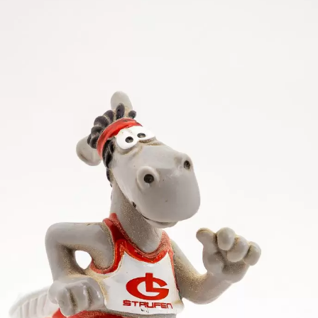
den mühelos in 14,00 Sekunden. Im Finale gab es auf
ften: Gregor Traber (LC VfB Friedrichshafen) siegt
 in 13,96 Sekunden. Da der Igginger schon in Ulm die
haft in Brixen oder alternativ für die Europäischen 
die das Kugelstoßen mit 14,38 m und den Diskuswurf mi
t eine weitere WM-Ausscheidung der besten deutsc
3 m vor Benjamin Boruschewski (TSV Bayer 04 Leverku
usflog. Der 21-Jährige übertraf damit zum wiederhol
V kaum an ihm vorbeikommen dürfte.
Staufen) bei der Internationalen Bauhaus-Juniorengala