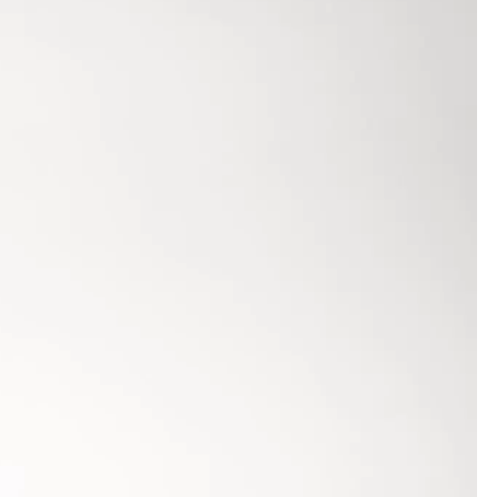
 den vorderen Plätzen dasselbe Resultat wie bei
e in hervorragenden 13,59 Sekunden vor Moritz
 U 18-WM-Norm von 13,90 Sekunden erfüllt hat,
Olympischen Jugendspiele in Tampere nominieren.
t 51,31 m beherrschte.
hen Hammerwerfer durchgeführt. Dabei gewann
sen) mit 70,44 m und Alexander Ziegler, dessen
ten Mal die 70-Meter-Norm für die U 23-
 in Mannheim. Mit einer Bronchitis angetreten,