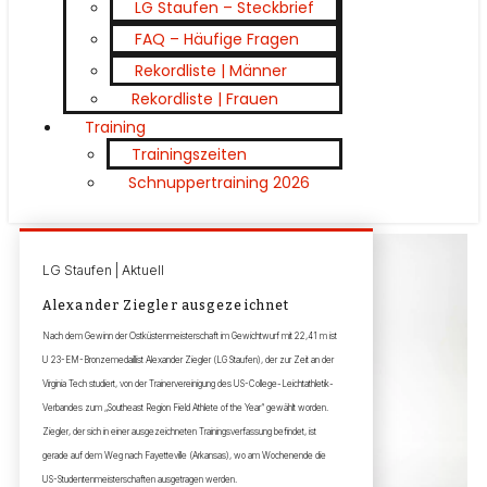
LG Staufen – Steckbrief
FAQ – Häufige Fragen
Rekordliste | Männer
Rekordliste | Frauen
Training
Trainingszeiten
Schnuppertraining 2026
LG Staufen | Aktuell
Alexander Ziegler ausgezeichnet
Nach dem Gewinn der Ostküstenmeisterschaft im Gewichtwurf mit 22,41 m ist
U 23-EM-Bronzemedaillist Alexander Ziegler (LG Staufen), der zur Zeit an der
Virginia Tech studiert, von der Trainervereinigung des US-College-Leichtathletik-
Verbandes zum „Southeast Region Field Athlete of the Year“ gewählt worden.
Ziegler, der sich in einer ausgezeichneten Trainingsverfassung befindet, ist
gerade auf dem Weg nach Fayetteville (Arkansas), wo am Wochenende die
US-Studentenmeisterschaften ausgetragen werden.