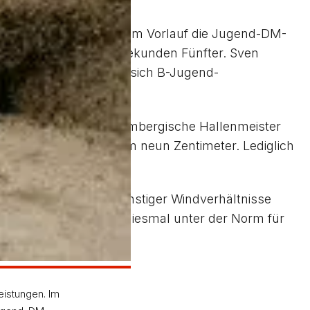
4 Sekunden unterbot er im Vorlauf die Jugend-DM-
rnweilerner in 11,28 Sekunden Fünfter. Sven
800-m-Lauf verbesserte sich B-Jugend-
eigerte der baden-württembergische Hallenmeister
ertraf der Böbinger um neun Zentimeter. Lediglich
entimeter besser.
g gewann. Trotz ungünstiger Windverhältnisse
blieb die Bettringerin diesmal unter der Norm für
eistungen. Im