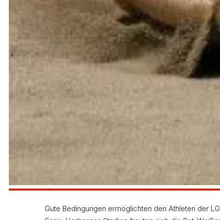
Glänzend disponiert zeigte sich Martin Schönbach
Norm um sechs Hundertstel und hat damit die Fahr
Zellner schied im Vorlauf mit 11,31 Sekunden aus,
Regionalmeister André Hieber um 83 Hundertstel a
Je länger die Saison geht, umso stärker wird auch
seine Freiluft-Bestleistung um sieben Zentimeter.
der vorjährige deutsche B-Jugend-Meister Moritz 
Hoch überlegen war Svenja Sickinger im 800-m-Lau
kam sie mit 2:13,70 Minuten bis auf 44 Hundertstel
die Deutschen U 23-Juniorenmeisterschaften.
Gute Bedingungen ermöglichten den Athleten der LG 