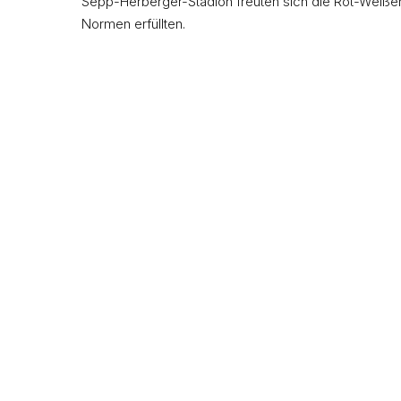
Sepp-Herberger-Stadion freuten sich die Rot-Weiße
Normen erfüllten.