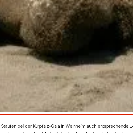
 im 100-m-Rennen der A-Jugend. Mit großartigen 11,1
karte nach Ulm sicher. Im B-Finale wurde der Hofher
 wobei ihn jedoch eine Fußverletzung behinderte. Im 
uf 2:05,40 Minuten.
 Weitspringer Julian Barth. Mit prächtigen 7,09 m st
 Die Norm für die Deutschen Jugendmeisterschaften üb
Riekert (TuS Metzingen) war noch um einen winzigen Z
f der Frauen, den sie mit sieben Sekunden Vorsprun
sekunden an ihre Bestzeit heran. Über drei Sekunden 
Staufen bei der Kurpfalz-Gala in Weinheim auch entsprechende L