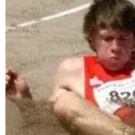
Mit 11,41 Sekunden für Matthias Barth und 11,78 für
wechseltechnisch überhaupt nicht rund, so dass 
52,58 Sekunden. Bei Weitspringer Stefan Köpf läuf
Finale Siebter. Kreismeister Nils Wacker kam mit 6