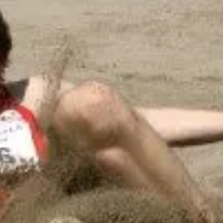
 Nils Wacker gab es ordentliche 100-m-Zeiten. Allerdin
es zwangsläufig zur Aufgabe kam war. Gegenwind be
t es immer besser. Nun ist er schon wieder bei 7,34 
,82 m auf Rang 9.