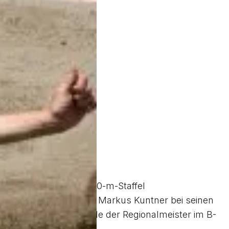
gs lief es in der 4 x 100-m-Staffel
hinderte 400-m-Läufer Markus Kuntner bei seinen
m angelangt. Damit wurde der Regionalmeister im B-