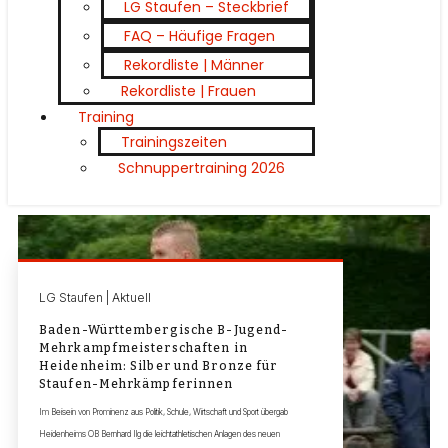
LG Staufen – Steckbrief
FAQ – Häufige Fragen
Rekordliste | Männer
Rekordliste | Frauen
Training
Trainingszeiten
Schnuppertraining 2026
LG Staufen | Aktuell
Baden-Württembergische B-Jugend-
Mehrkampfmeisterschaften in
Heidenheim: Silber und Bronze für
Staufen-Mehrkämpferinnen
Im Beisein von Prominenz aus Politik, Schule, Wirtschaft und Sport übergab
Heidenheims OB Bernhard Ilg die leichtathletischen Anlagen des neuen