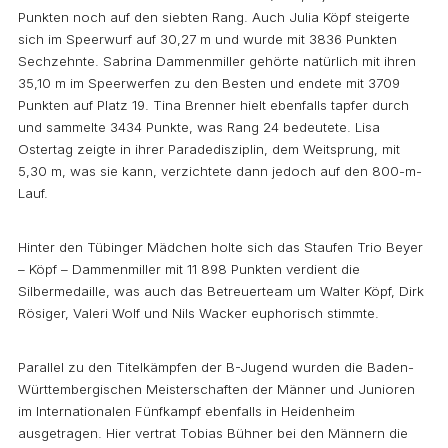
Punkten noch auf den siebten Rang. Auch Julia Köpf steigerte
sich im Speerwurf auf 30,27 m und wurde mit 3836 Punkten
Sechzehnte. Sabrina Dammenmiller gehörte natürlich mit ihren
35,10 m im Speerwerfen zu den Besten und endete mit 3709
Punkten auf Platz 19. Tina Brenner hielt ebenfalls tapfer durch
und sammelte 3434 Punkte, was Rang 24 bedeutete. Lisa
Ostertag zeigte in ihrer Paradedisziplin, dem Weitsprung, mit
5,30 m, was sie kann, verzichtete dann jedoch auf den 800-m-
Lauf.
Hinter den Tübinger Mädchen holte sich das Staufen Trio Beyer
– Köpf – Dammenmiller mit 11 898 Punkten verdient die
Silbermedaille, was auch das Betreuerteam um Walter Köpf, Dirk
Rösiger, Valeri Wolf und Nils Wacker euphorisch stimmte.
Parallel zu den Titelkämpfen der B-Jugend wurden die Baden-
Württembergischen Meisterschaften der Männer und Junioren
im Internationalen Fünfkampf ebenfalls in Heidenheim
ausgetragen. Hier vertrat Tobias Bühner bei den Männern die