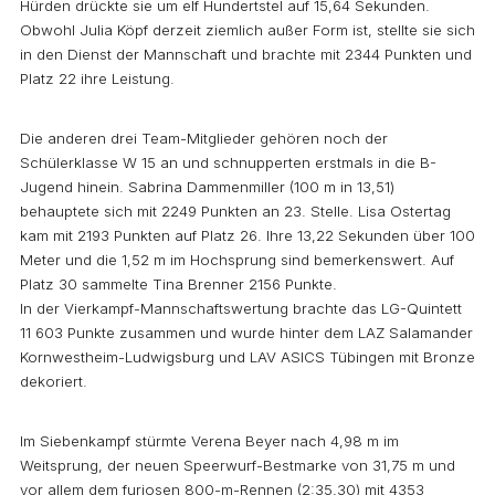
Hürden drückte sie um elf Hundertstel auf 15,64 Sekunden.
Obwohl Julia Köpf derzeit ziemlich außer Form ist, stellte sie sich
in den Dienst der Mannschaft und brachte mit 2344 Punkten und
Platz 22 ihre Leistung.
Die anderen drei Team-Mitglieder gehören noch der
Schülerklasse W 15 an und schnupperten erstmals in die B-
Jugend hinein. Sabrina Dammenmiller (100 m in 13,51)
behauptete sich mit 2249 Punkten an 23. Stelle. Lisa Ostertag
kam mit 2193 Punkten auf Platz 26. Ihre 13,22 Sekunden über 100
Meter und die 1,52 m im Hochsprung sind bemerkenswert. Auf
Platz 30 sammelte Tina Brenner 2156 Punkte.
In der Vierkampf-Mannschaftswertung brachte das LG-Quintett
11 603 Punkte zusammen und wurde hinter dem LAZ Salamander
Kornwestheim-Ludwigsburg und LAV ASICS Tübingen mit Bronze
dekoriert.
Im Siebenkampf stürmte Verena Beyer nach 4,98 m im
Weitsprung, der neuen Speerwurf-Bestmarke von 31,75 m und
vor allem dem furiosen 800-m-Rennen (2:35,30) mit 4353