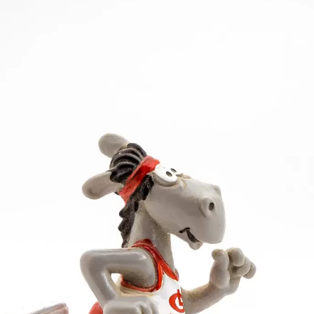
it konnte sich das Niveau der 12- und 13-jährigen N
n neun; fünf entfielen auf die LG Filstal, vier auf de
eich (LG Staufen) war in dieser Altersklasse der he
en dominierte er, wie er wollte. Nach 7,01 Sekunden im
nte der Geislinger über 50 m Hürden in 8,81 Sekunden
war.
m seine Bestleistung ein. Im Weitsprung verbesserte 
Hallenrekord von Mario Fauser (LG Staufen) nur um z
 allen drei technischen Wettbewerben wurde Dominik P