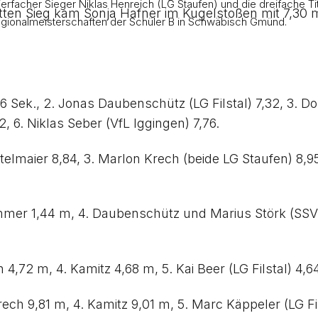
rfacher Sieger Niklas Henreich (LG Staufen) und die dreifache Tite
tten Sieg kam Sonja Hafner im Kugelstoßen mit 7,30 m
regionalmeisterschaften der Schüler B in Schwäbisch Gmünd.
16 Sek., 2. Jonas Daubenschütz (LG Filstal) 7,32, 3. D
, 6. Niklas Seber (VfL Iggingen) 7,76.
lmaier 8,84, 3. Marlon Krech (beide LG Staufen) 8,95,
lammer 1,44 m, 4. Daubenschütz und Marius Störk (SSV
h 4,72 m, 4. Kamitz 4,68 m, 5. Kai Beer (LG Filstal) 4
Krech 9,81 m, 4. Kamitz 9,01 m, 5. Marc Käppeler (LG F