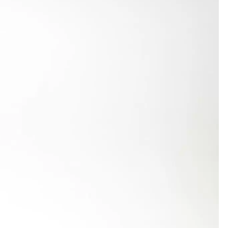
achwuchstalente sehen lassen. Von den zwanzig
n SSV Ulm 1846, je einer auf den VfL Iggingen und
rausragende Athlet. Der Gymnasiast aus Böbingen
 50-m-Vorlauf lag er im Finale mit 7,16 Sekunden
 Titelverteidiger Manuel Huttelmaier (LG Staufen),
er sich um 22 Zentimeter auf glänzende 5,54 m,
wei Zentimeter verfehlte. Auch mit der Kugel
etzold (LG Brenztal) Vizemeister.