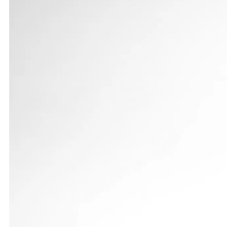
Trotz mancher Ausfälle durch Ferien oder Krankhe
vergebenen Titeln sicherte sich Gastgeber LG Staufe
den TSV Oberkochen.
M 13: Vierkampf-Hallenregionalmeister Niklas Henr
ließ den Hürdenlauf aus. In allen übrigen Disziplin
vor Jonas Daubenschütz (LG Filstal). Dafür entthro
der lediglich drei Hundertstelsekunden langsamer 
Beim Hochsprung stellte Niklas Henreich mit 1,60 
womit er den schon vierzehn Jahre alten Gmünder 
steigerte er sich um 43 Zentimeter auf 10,97 m. In