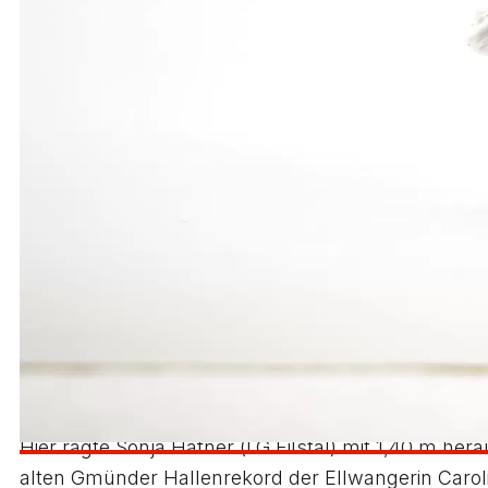
M 12: Der vielseitig veranlagte Robin Schuster (VfL
Silber über die Hürden und im Weitsprung sowie Br
Hochsprung (1,40 m). Als Vizemeister überquerte d
Pascal Seiz den Weitsprung mit 4,57 m, während der
W 13: Nur zwei Hundertstelsekunden trennten im sp
ihrer Clubkollegin Miriam Arnholdt. Einen weiteren 
Maihöfer. Deren Landsfrau Miriam Arnholdt gewann 
die einen Fehlversuch mehr aufwies. Die Ulmerin A
wurde Alicia Hägele, die sich auf 5,00 m bzw. eben
W 12: Mit Nina Augsten (TSV Oberkochen) war eine b
m-Läuferin vor Elisa Lechleitner (LG Staufen) in 7
siegte. Zweite wurde ihre Vereinskameradin Sabrin
Hier ragte Sonja Hafner (LG Filstal) mit 1,40 m her
alten Gmünder Hallenrekord der Ellwangerin Carolin