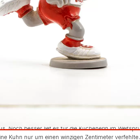
 Iggingen) verteidigte nicht nur seinen 50-m-Titel in
onze mit der Kugel. Der Ulmer Pascal Maurer siegte 
er Straßdorfer Niklas Kiefer (LG Staufen) 1,36 m. V
 Kuchener Moritz Stoiber (LG Filstal) sich das Kugel
annenden 50-m-Endlauf Siegerin Alicia Hägele (LG Sta
Titel sicherte sich die Straßdorferin mit 8,42 Sekund
den Hochsprung mit 1,48 m vor der höhengleichen Tit
nika Nothelfer lag im Weitsprung (5,19 m) und im Kug
falls 9,00 m (aber schlechtere zweitbeste Weite) stei
isher weitgehend unbekannte Athletin zuerst im Vorla
,56 Sekunden. Die Lorcherin hielt sich dafür schadlos
a Baur in 9,64 Sekunden. Ebenfalls Vizemeisterin wur
aus. Noch besser lief es für die Kuchenerin im Weitspr
e Kuhn nur um einen winzigen Zentimeter verfehlte. M