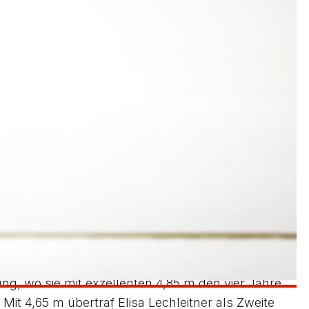
 7,47 Sekunden erfolgreich, sondern holte zudem
wie im Vorjahr über 50 m Hürden (9,07) und im
öllig überraschend gewann sein Vereinskamerad
stoßen mit 8,93 m nicht nehmen ließ.
ufen) bei ihren 7,09 (bisher 7,14) Sekunden von
en im Hürdensprint vor der Großdeinbacherin Lisa
elverteidigerin Maike Rosenberger (LG Filstal),
elstoßen (9,00 m) vorne. Jedesmal Vizemeisterin
gern konnte.
uf (7,41) und dann im Finale (7,51) schnellste 50-
, indem sie über 50 m Hürden in 9,50 Sekunden
de die Steinheimerin im Hochsprung mit 1,32 m.
ung, wo sie mit exzellenten 4,85 m den vier Jahre
it 4,65 m übertraf Elisa Lechleitner als Zweite