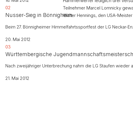
16. Mai 2012
Hammerwerfer lediglich drei Versu
02
Teilnehmer Marcel Lomnicky gewann
Nusser-Sieg in Bönnigheim
Walter Hennings, den USA-Meister v
Beim 27. Bönnigheimer Himmelfahrtssportfest der LG Neckar-Enz 
20. Mai 2012
03
Württembergische Jugendmannschaftsmeisterschaf
Nach zweijähriger Unterbrechung nahm die LG Staufen wieder 
21. Mai 2012