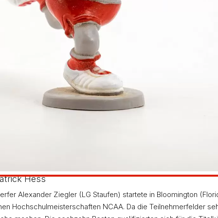
Hans Bendl
4. Juni 2011
Zurück
Voriger
Vier LG-Siege in Bönnigheim
Nächster
Dirk Rösiger zum achten Mal
Nächster
atrick Hess
er Alexander Ziegler (LG Staufen) startete in Bloomington (Flori
hen Hochschulmeisterschaften NCAA. Da die Teilnehmerfelder sehr