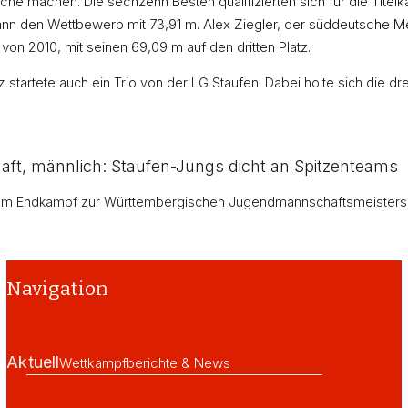
che machen. Die sechzehn Besten qualifizierten sich für die Tite
 den Wettbewerb mit 73,91 m. Alex Ziegler, der süddeutsche Mei
on 2010, mit seinen 69,09 m auf den dritten Platz.
startete auch ein Trio von der LG Staufen. Dabei holte sich die dr
t, männlich: Staufen-Jungs dicht an Spitzenteams
am Endkampf zur Württembergischen Jugendmannschaftsmeisterscha
Navigation
Aktuell
Wettkampfberichte & News