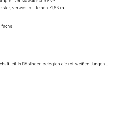
lkämpfe. Der slowakische EM-
ster, verwies mit feinen 71,83 m
eifache…
ft teil. In Böblingen belegten die rot-weißen Jungen…