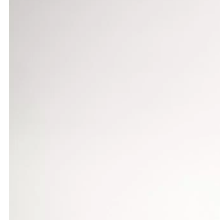
Die Leistungen konnten sich durchaus sehen lassen
M 14 holte sich der Aalener Philipp Brandstetter 
vorne. Bei M 14 gewann der Bopfinger Norman Glenk
Henreich ragte in der Klasse M 13 heraus. Der Bö
Behrens (SSV Ulm) beherrschte in M 12 Flach- un
Die vielleicht beste Leistung des Tages stellte in 
Ostertag nur um einen Zentimeter verfehlte. Höh
Spitzenläuferin Alina Reh (TSV Erbach) mit persön
Aalen) in 2:18,89 Minuten die besseren Kraftreserv
Hochsprung. Die schnelle Nina Augsten (TSV Ober