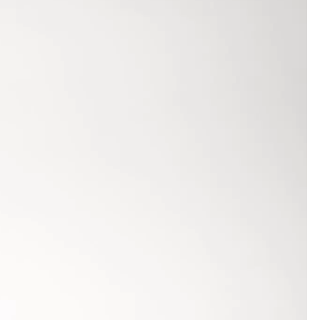
eraden häufig Gegenwind herrschte. In der Klasse
g auf der Hürdenstrecke, im Hoch- und Weitsprung
olte sich Hochsprung und Kugelstoßen. Niklas
elstoßen. Vierkampf-Regionalmeister Henry
 mit glänzenden 5,68 m den Kreisrekord von Lisa
800-m-Rennen, wo letzten Endes die deutsche
ergischen Hallenmeisterin Anja Wagenblast (LSG
n Lisa Maihöfer Platz 1 über 60 m Hürden und im
 12 nicht zu schlagen.