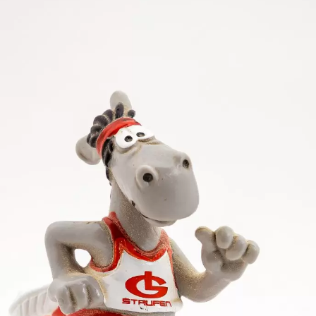
, wobei zu berücksichtigen ist, dass auf der Sprintg
beide Sprintsiege, der Bargauer Jonas Waldenmaier la
 beide Sprinttitel, der Lauterner Dominik Denning h
binger siegte über 75 Meter, 60 m Hürden und im Kug
d Hürdensprint sowie den Weitsprung.
W 15 die Bargauerin Pia Prosch auf, die im Weitsprung
epunkt der Wettbewerbe von W 14 war das packende 
licher Bestzeit von 2:18,03 Minuten vor der württemb
en hatte. In W 13 erkämpfte sich die Großdeinbacheri
kochen) war im 75-m-Lauf und über 60 m Hürden in W