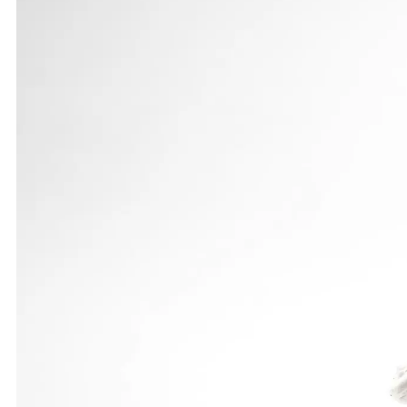
Zwar siegte sie in 54,55 Sekunden und blieb damit
insgesamt belegte sie damit doch nur Platz 10 unte
unter 54 Sekunden fest vorgenommen, um in die Nä
realisieren.
Zudem will Tamara Seer jetzt die Staffeln der LG 
Meisterschaften in Oberkirch und bei den Deutsch
Jena. Am kommenden Samstag geht es zunächst je
Trainer Michael Pössinger, ein Kurztrainingslager ab