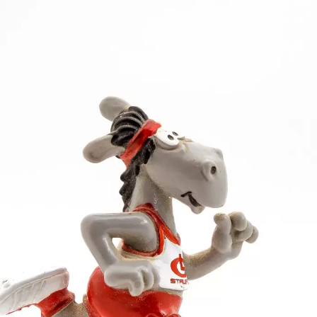
 29 Hundertstel unter ihrer Saisonbestzeit und glei
r der deutschen Spitzenklasse. Hinterher war Tamara S
he der Norm für die U 23-EM (53,30) zu kommen. Noc
Staufen verstärken. Geplant sind Starts über 4 x 40
en Juniorenmeisterschaften in Bremen sowie über 3 
doch zu einem Meeting nach München. Anschließend
solviert.