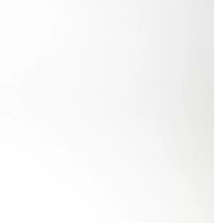
ch um 1,25 Sekunden unter der DM-Norm, aber
eer arg enttäuscht, hatte sie sich doch eine Zeit
h aber bleiben einige Rennen, um dieses Ziel zu
0 m bei den Baden-Württembergischen
x 800 m bei den Deutschen Meisterschaften in
 wird in Garmisch-Partenkirchen, der Heimat von