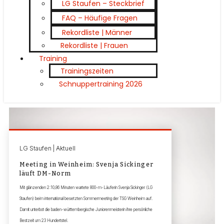
LG Staufen – Steckbrief
FAQ – Häufige Fragen
Rekordliste | Männer
Rekordliste | Frauen
Training
Trainingszeiten
Schnuppertraining 2026
LG Staufen | Aktuell
Meeting in Weinheim: Svenja Sickinger
läuft DM-Norm
Mit glänzenden 2:10,86 Minuten wartete 800-m-Läuferin Svenja Sickinger (LG
Staufen) beim international besetzten Sommermeeting der TSG Weinheim auf.
Damit unterbot die baden-württembergische Juniorenmeisterin ihre persönliche
Bestzeit um 23 Hundertstel.