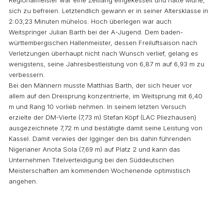
sich zu befreien. Letztendlich gewann er in seiner Altersklasse in
2:03,23 Minuten mühelos. Hoch überlegen war auch
Weitspringer Julian Barth bei der A-Jugend. Dem baden-
württembergischen Hallenmeister, dessen Freiluftsaison nach
Verletzungen überhaupt nicht nach Wunsch verlief, gelang es
wenigstens, seine Jahresbestleistung von 6,87 m auf 6,93 m zu
verbessern.
Bei den Männern musste Matthias Barth, der sich heuer vor
allem auf den Dreisprung konzentrierte, im Weitsprung mit 6,40
m und Rang 10 vorlieb nehmen. In seinem letzten Versuch
erzielte der DM-Vierte (7,73 m) Stefan Köpf (LAC Pliezhausen)
ausgezeichnete 7,72 m und bestätigte damit seine Leistung von
Kassel. Damit verwies der Igginger den bis dahin führenden
Nigerianer Anota Sola (7,69 m) auf Platz 2 und kann das
Unternehmen Titelverteidigung bei den Süddeutschen
Meisterschaften am kommenden Wochenende optimistisch
angehen.