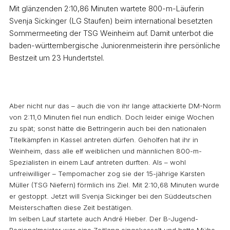
Mit glänzenden 2:10,86 Minuten wartete 800-m-Läuferin
Svenja Sickinger (LG Staufen) beim international besetzten
Sommermeeting der TSG Weinheim auf. Damit unterbot die
baden-württembergische Juniorenmeisterin ihre persönliche
Bestzeit um 23 Hundertstel.
Aber nicht nur das – auch die von ihr lange attackierte DM-Norm
von 2:11,0 Minuten fiel nun endlich. Doch leider einige Wochen
zu spät; sonst hätte die Bettringerin auch bei den nationalen
Titelkämpfen in Kassel antreten dürfen. Geholfen hat ihr in
Weinheim, dass alle elf weiblichen und männlichen 800-m-
Spezialisten in einem Lauf antreten durften. Als – wohl
unfreiwilliger – Tempomacher zog sie der 15-jährige Karsten
Müller (TSG Niefern) förmlich ins Ziel. Mit 2:10,68 Minuten wurde
er gestoppt. Jetzt will Svenja Sickinger bei den Süddeutschen
Meisterschaften diese Zeit bestätigen.
Im selben Lauf startete auch André Hieber. Der B-Jugend-
Regionalmeister war eine Zeitlang eingekesselt und hatte Mühe,