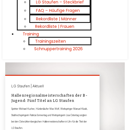
LG Staufen – Steckbrief
FAQ – Häufige Fragen
Rekordliste | Männer
Rekordliste | Frauen
Training
Trainingszeiten
Schnuppertraining 2026
LG Staufen | Aktuell
Hallenregionalmeisterschaften der B-
Jugend: Fünf Titel an LG Staufen
Sprinter Michael Kucher, Hürdenläufer Max Wolf, Weitspringer Manuel Klusik,
Stabhochspringerin Patricia Sonnentag und Weitspringerin Lisa Ostertag sorgten
bei den Ostwürttembergischen Hallenmeisterschaften in Ulm für die Titel der
LG Staufen.