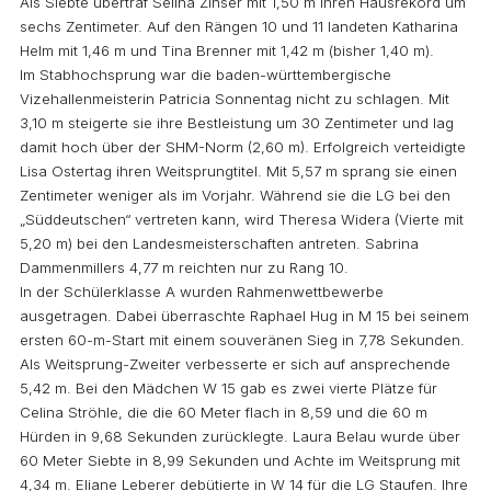
Als Siebte übertraf Selina Zinser mit 1,50 m ihren Hausrekord um
sechs Zentimeter. Auf den Rängen 10 und 11 landeten Katharina
Helm mit 1,46 m und Tina Brenner mit 1,42 m (bisher 1,40 m).
Im Stabhochsprung war die baden-württembergische
Vizehallenmeisterin Patricia Sonnentag nicht zu schlagen. Mit
3,10 m steigerte sie ihre Bestleistung um 30 Zentimeter und lag
damit hoch über der SHM-Norm (2,60 m). Erfolgreich verteidigte
Lisa Ostertag ihren Weitsprungtitel. Mit 5,57 m sprang sie einen
Zentimeter weniger als im Vorjahr. Während sie die LG bei den
„Süddeutschen“ vertreten kann, wird Theresa Widera (Vierte mit
5,20 m) bei den Landesmeisterschaften antreten. Sabrina
Dammenmillers 4,77 m reichten nur zu Rang 10.
In der Schülerklasse A wurden Rahmenwettbewerbe
ausgetragen. Dabei überraschte Raphael Hug in M 15 bei seinem
ersten 60-m-Start mit einem souveränen Sieg in 7,78 Sekunden.
Als Weitsprung-Zweiter verbesserte er sich auf ansprechende
5,42 m. Bei den Mädchen W 15 gab es zwei vierte Plätze für
Celina Ströhle, die die 60 Meter flach in 8,59 und die 60 m
Hürden in 9,68 Sekunden zurücklegte. Laura Belau wurde über
60 Meter Siebte in 8,99 Sekunden und Achte im Weitsprung mit
4,34 m. Eliane Leberer debütierte in W 14 für die LG Staufen. Ihre