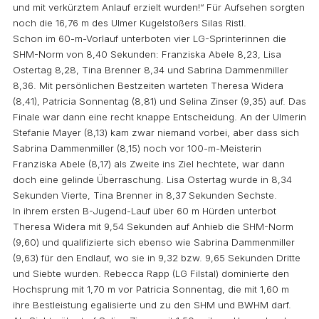
und mit verkürztem Anlauf erzielt wurden!“ Für Aufsehen sorgten
noch die 16,76 m des Ulmer Kugelstoßers Silas Ristl.
Schon im 60-m-Vorlauf unterboten vier LG-Sprinterinnen die
SHM-Norm von 8,40 Sekunden: Franziska Abele 8,23, Lisa
Ostertag 8,28, Tina Brenner 8,34 und Sabrina Dammenmiller
8,36. Mit persönlichen Bestzeiten warteten Theresa Widera
(8,41), Patricia Sonnentag (8,81) und Selina Zinser (9,35) auf. Das
Finale war dann eine recht knappe Entscheidung. An der Ulmerin
Stefanie Mayer (8,13) kam zwar niemand vorbei, aber dass sich
Sabrina Dammenmiller (8,15) noch vor 100-m-Meisterin
Franziska Abele (8,17) als Zweite ins Ziel hechtete, war dann
doch eine gelinde Überraschung. Lisa Ostertag wurde in 8,34
Sekunden Vierte, Tina Brenner in 8,37 Sekunden Sechste.
In ihrem ersten B-Jugend-Lauf über 60 m Hürden unterbot
Theresa Widera mit 9,54 Sekunden auf Anhieb die SHM-Norm
(9,60) und qualifizierte sich ebenso wie Sabrina Dammenmiller
(9,63) für den Endlauf, wo sie in 9,32 bzw. 9,65 Sekunden Dritte
und Siebte wurden. Rebecca Rapp (LG Filstal) dominierte den
Hochsprung mit 1,70 m vor Patricia Sonnentag, die mit 1,60 m
ihre Bestleistung egalisierte und zu den SHM und BWHM darf.