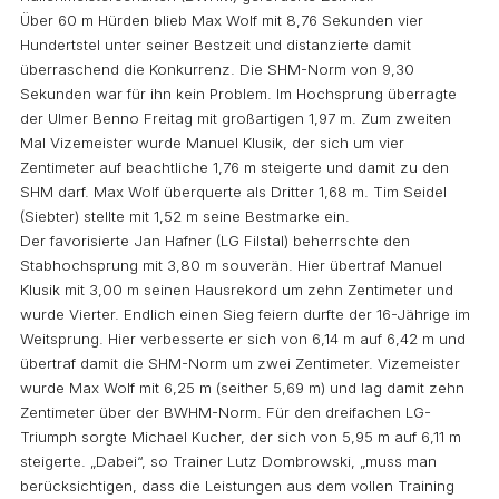
Über 60 m Hürden blieb Max Wolf mit 8,76 Sekunden vier
Hundertstel unter seiner Bestzeit und distanzierte damit
überraschend die Konkurrenz. Die SHM-Norm von 9,30
Sekunden war für ihn kein Problem. Im Hochsprung überragte
der Ulmer Benno Freitag mit großartigen 1,97 m. Zum zweiten
Mal Vizemeister wurde Manuel Klusik, der sich um vier
Zentimeter auf beachtliche 1,76 m steigerte und damit zu den
SHM darf. Max Wolf überquerte als Dritter 1,68 m. Tim Seidel
(Siebter) stellte mit 1,52 m seine Bestmarke ein.
Der favorisierte Jan Hafner (LG Filstal) beherrschte den
Stabhochsprung mit 3,80 m souverän. Hier übertraf Manuel
Klusik mit 3,00 m seinen Hausrekord um zehn Zentimeter und
wurde Vierter. Endlich einen Sieg feiern durfte der 16-Jährige im
Weitsprung. Hier verbesserte er sich von 6,14 m auf 6,42 m und
übertraf damit die SHM-Norm um zwei Zentimeter. Vizemeister
wurde Max Wolf mit 6,25 m (seither 5,69 m) und lag damit zehn
Zentimeter über der BWHM-Norm. Für den dreifachen LG-
Triumph sorgte Michael Kucher, der sich von 5,95 m auf 6,11 m
steigerte. „Dabei“, so Trainer Lutz Dombrowski, „muss man
berücksichtigen, dass die Leistungen aus dem vollen Training