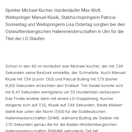
Sprinter Michael Kucher, Hürdenläufer Max Wolf,
Weitspringer Manuel Klusik, Stabhochspringerin Patricia
Sonnentag und Weitspringerin Lisa Ostertag sorgten bei den
Ostwürttembergischen Hallenmeisterschaften in Ulm für die
Titel der LG Staufen.
Schon in den 60-m-Vorläufen war Michael Kucher, der mit 7,39
Sekunden seine Bestzeit einstellte, der Schnellste. Auch Manuel
Klusik mit 7,54 (zuvor 7,63) und Pascal Bulling mit 7,73 (bisher
8,65) Sekunden erreichten den Endlauf. Tim Seidel konnte sich
mit 8,47 Sekunden wenigstens um 55 Hundertstel verbessern.
Das Finale endete dann mit einem LG-Doppelsieg: Kucher
steigerte sich auf 7,32, Klusik auf 7,49 Sekunden. Beide blieben
damit klar unter der Norm (7,60) für die Süddeutschen
Hallenmeisterschaften (SHM), während Bulling als Siebter mit
7,70 Sekunden genau die für die Baden-Württembergischen
Hallenmeisterschaften (BWHM) geforderte Zeit lief.