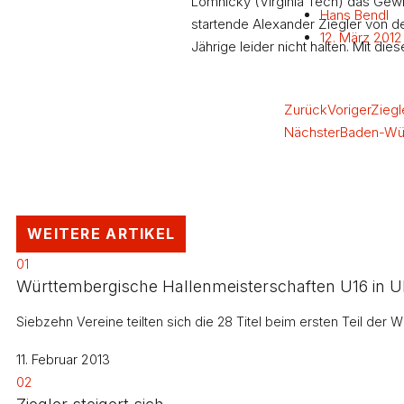
Lomnicky (Virginia Tech) das Gewich
Hans Bendl
startende Alexander Ziegler von de
12. März 2012
Jährige leider nicht halten. Mit die
Zurück
Voriger
Ziegl
Nächster
Baden-Wür
WEITERE ARTIKEL
01
Württembergische Hallenmeisterschaften U16 in U
Siebzehn Vereine teilten sich die 28 Titel beim ersten Teil de
11. Februar 2013
02