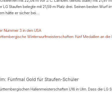
twerfen mit 22,04 m vor J. C. Lambert (Illinois State) mit 21,97 m.
r LG Staufen belegte mit 21,59 m Platz drei. Seinen besten Wurf 
sem hätte er sicher bei…
er Nummer 3 in den USA
ttembergische Winterwurfmeisterschaften: Fünf Medaillen an die 
lm: Fünfmal Gold für Staufen-Schüler
r Württembergischen Hallenmeisterschaften U16 in Ulm. Dass die LG 