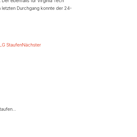
 Der ebenfalls für Virginia Tech
im letzten Durchgang konnte der 24-
LG Staufen
Nächster
Staufen…