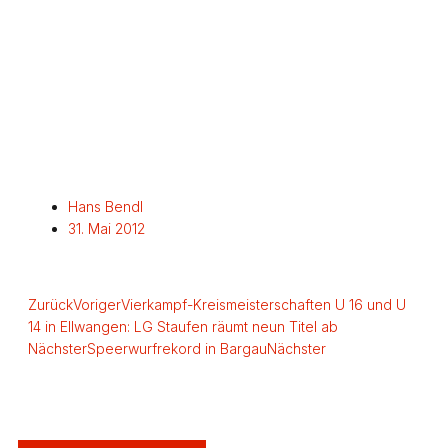
Hans Bendl
31. Mai 2012
Zurück
Voriger
Vierkampf-Kreismeisterschaften U 16 und U
14 in Ellwangen: LG Staufen räumt neun Titel ab
Nächster
Speerwurfrekord in Bargau
Nächster