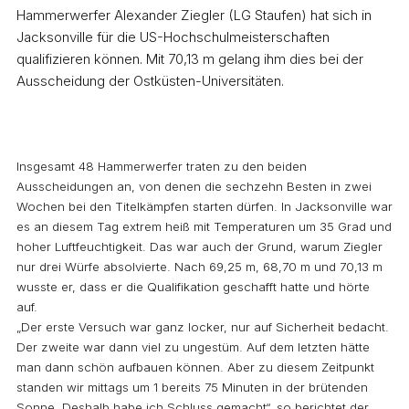
Hammerwerfer Alexander Ziegler (LG Staufen) hat sich in
Jacksonville für die US-Hochschulmeisterschaften
qualifizieren können. Mit 70,13 m gelang ihm dies bei der
Ausscheidung der Ostküsten-Universitäten.
Insgesamt 48 Hammerwerfer traten zu den beiden
Ausscheidungen an, von denen die sechzehn Besten in zwei
Wochen bei den Titelkämpfen starten dürfen. In Jacksonville war
es an diesem Tag extrem heiß mit Temperaturen um 35 Grad und
hoher Luftfeuchtigkeit. Das war auch der Grund, warum Ziegler
nur drei Würfe absolvierte. Nach 69,25 m, 68,70 m und 70,13 m
wusste er, dass er die Qualifikation geschafft hatte und hörte
auf.
„Der erste Versuch war ganz locker, nur auf Sicherheit bedacht.
Der zweite war dann viel zu ungestüm. Auf dem letzten hätte
man dann schön aufbauen können. Aber zu diesem Zeitpunkt
standen wir mittags um 1 bereits 75 Minuten in der brütenden
Sonne. Deshalb habe ich Schluss gemacht“, so berichtet der