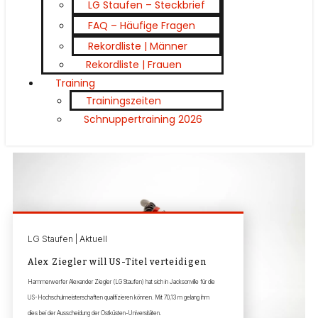
LG Staufen – Steckbrief
FAQ – Häufige Fragen
Rekordliste | Männer
Rekordliste | Frauen
Training
Trainingszeiten
Schnuppertraining 2026
LG Staufen | Aktuell
Alex Ziegler will US-Titel verteidigen
Hammerwerfer Alexander Ziegler (LG Staufen) hat sich in Jacksonville für die
US-Hochschulmeisterschaften qualifizieren können. Mit 70,13 m gelang ihm
dies bei der Ausscheidung der Ostküsten-Universitäten.