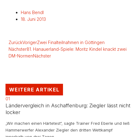
Hans Bendl
18. Juni 2013
Zurück
Voriger
Zwei Finalteilnahmen in Göttingen
Nächster
81. Hanauerland-Spiele: Moritz Kindel knackt zwei
DM-Normen
Nächster
WEITERE ARTIKEL
01
Ländervergleich in Aschaffenburg: Ziegler lässt nicht
locker
„Wir machen einen Härtetest“, sagte Trainer Fred Eberle und ließ
Hammerwerfer Alexander Ziegler den dritten Wettkampf
innerhalb von drei Tagen…