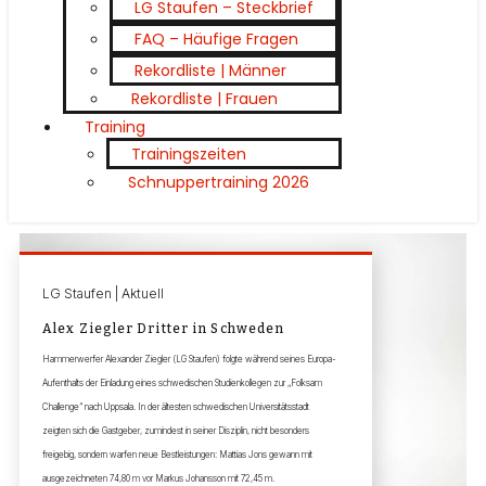
LG Staufen – Steckbrief
FAQ – Häufige Fragen
Rekordliste | Männer
Rekordliste | Frauen
Training
Trainingszeiten
Schnuppertraining 2026
LG Staufen | Aktuell
Alex Ziegler Dritter in Schweden
Hammerwerfer Alexander Ziegler (LG Staufen) folgte während seines Europa-
Aufenthalts der Einladung eines schwedischen Studienkollegen zur „Folksam
Challenge“ nach Uppsala. In der ältesten schwedischen Universitätsstadt
zeigten sich die Gastgeber, zumindest in seiner Disziplin, nicht besonders
freigebig, sondern warfen neue Bestleistungen: Mattias Jons gewann mit
ausgezeichneten 74,80 m vor Markus Johansson mit 72,45 m.