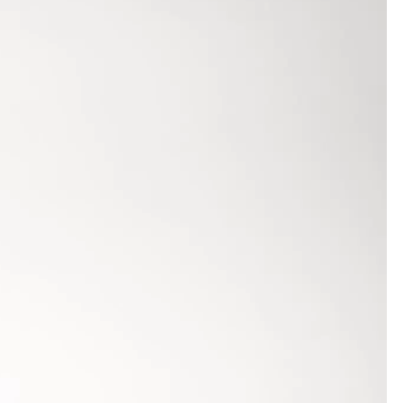
ister im Siebenkampf, Manuel Klusik, verbuchte in
mit 10,60 m und im Speerwerfen mit 35,69 m. In
 mit 44,97 m.
e Plätze 2 und 3. In der Jugend U18 steigerte sich
m) und Karin Dempewolf sowie Saskia Nemec (beide
 um zehn Zentimeter übertraf. Leonie Schönsee
och (9,92 m), Arirat Arpert mit 9,24 m und Sophie
olf 30,45 m, Schönsee 30,18 m.