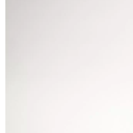
Als Dritter des Speerwurfs steigerte er sich um d
der Jugend U20 gleich vier Siege: im Hochsprung m
U18 verbesserte sich Dominik Petzold als Zweiter m
Bei der weiblichen Jugend U20 belegten Annika Ilg 
Hochsprung-Siegerin Arirat Arpert um einen Zentim
1,49 m). Den Weitsprung beherrschte Nina Sigloch,
sprang 4,69 m, Karin Dempewolf 4,68 m, Arirat Arp
Beim Kugelstoßen steigerte sich Leonie Schönsee v
Bauder mit 8,35 m. Mit dem Speer übertrafen die 