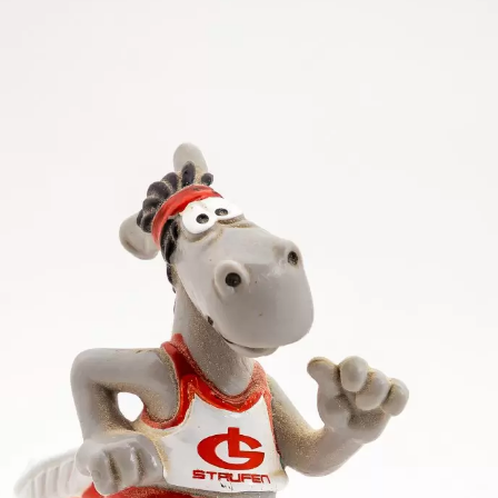
rei Meter auf 36,52 m. Der württembergische Hallenme
it 1,74 m, im Weitsprung mit 6,12 m, im Kugelstoßen 
it der Kugel auf 12,25 m. Den Speerwurf holte er sich
(4,62 m) und Jessica Scheu (4,50 m) im Weitsprung di
eter auf beachtliche 1,61 m vor Nina Sigloch (1,55 
 wobei sie mit respektablen 5,31 m ihren Hausrekord
ert 4,62 m.
on 9,45 m auf 10,10 m und gewann damit vor Nina Sigl
ersten Drei die 30-m-Marke: Sigloch 30,63 m, Dempew