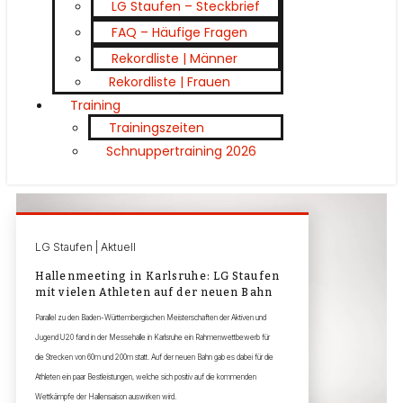
LG Staufen – Steckbrief
FAQ – Häufige Fragen
Rekordliste | Männer
Rekordliste | Frauen
Training
Trainingszeiten
Schnuppertraining 2026
LG Staufen | Aktuell
Hallenmeeting in Karlsruhe: LG Staufen
mit vielen Athleten auf der neuen Bahn
Parallel zu den Baden-Württembergischen Meisterschaften der Aktiven und
Jugend U20 fand in der Messehalle in Karlsruhe ein Rahmenwettbewerb für
die Strecken von 60m und 200m statt. Auf der neuen Bahn gab es dabei für die
Athleten ein paar Bestleistungen, welche sich positiv auf die kommenden
Wettkämpfe der Hallensaison auswirken wird.