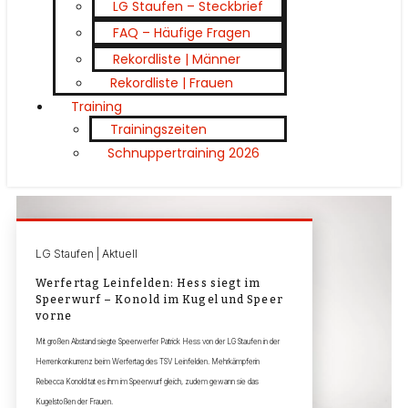
LG Staufen – Steckbrief
FAQ – Häufige Fragen
Rekordliste | Männer
Rekordliste | Frauen
Training
Trainingszeiten
Schnuppertraining 2026
LG Staufen | Aktuell
Werfertag Leinfelden: Hess siegt im
Speerwurf – Konold im Kugel und Speer
vorne
Mit großen Abstand siegte Speerwerfer Patrick Hess von der LG Staufen in der
Herrenkonkurrenz beim Werfertag des TSV Leinfelden. Mehrkämpferin
Rebecca Konold tat es ihm im Speerwurf gleich, zudem gewann sie das
Kugelstoßen der Frauen.