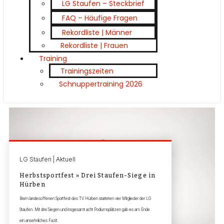
LG Staufen – Steckbrief
FAQ – Häufige Fragen
Rekordliste | Männer
Rekordliste | Frauen
Training
Trainingszeiten
Schnuppertraining 2026
LG Staufen | Aktuell
Herbstsportfest » Drei Staufen-Siege in
Hürben
Beim landesoffenen Sportfest des TV Hürben starteten vier Mitglieder der LG
Staufen. Mit drei Siegen und insgesamt acht Podiumsplätzen gab es am Ende
ein ansehnliches Fazit.