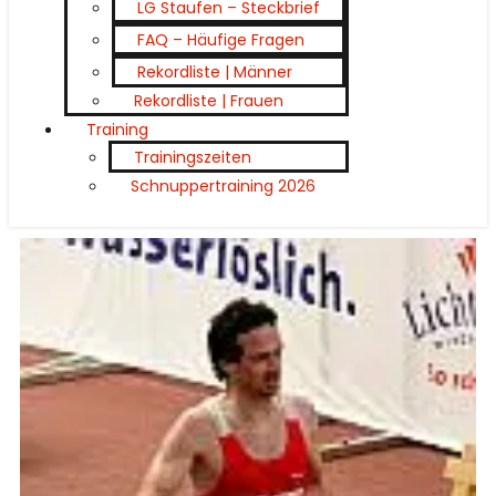
LG Staufen – Steckbrief
FAQ – Häufige Fragen
Rekordliste | Männer
Rekordliste | Frauen
Training
Trainingszeiten
Schnuppertraining 2026