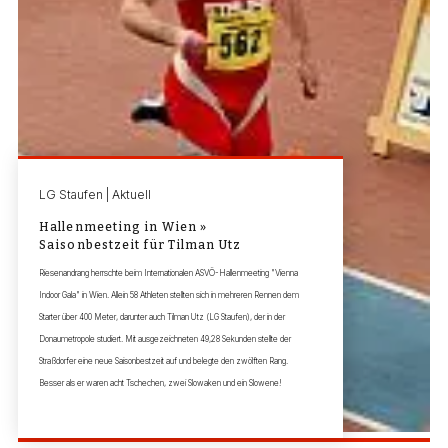
LG Staufen | Aktuell
Hallenmeeting in Wien »
Saisonbestzeit für Tilman Utz
Riesenandrang herrschte beim Internationalen ASVÖ-Hallenmeeting "Vienna
Indoor Gala" in Wien. Allein 58 Athleten stellten sich in mehreren Rennen dem
Starter über 400 Meter, darunter auch Tilman Utz (LG Staufen), der in der
Donaumetropole studiert. Mit ausgezeichneten 49,28 Sekunden stellte der
Straßdorfer eine neue Saisonbestzeit auf und belegte den zwölften Rang.
Besser als er waren acht Tschechen, zwei Slowaken und ein Slowene!