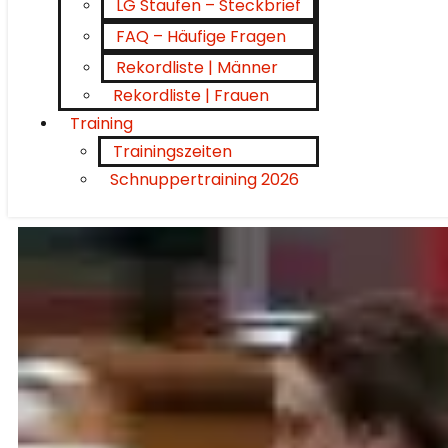
LG Staufen – Steckbrief
FAQ – Häufige Fragen
Rekordliste | Männer
Rekordliste | Frauen
Training
Trainingszeiten
Schnuppertraining 2026