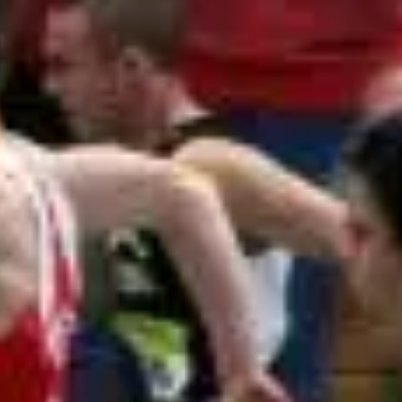
Rieger (Spvgg Auerbach/Streitheim) wurden mit jewei
 Titelgewinnen auf Regional- und Landesebene nun ihre
tel im Dreisprung. Da wurde sie von Henrike Zimmer (
tkampf steigerte sich die Iggingerin im fünften Durc
haffte den Einzug in den Endkampf. Mit 10,78 m über
owski mit seiner Truppe sehr zufrieden sein.