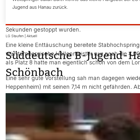
womit er erneut die A-Jugend-Hallen-DM-Norm von 7
Jugend aus Hanau zurück.
zehn Meter vor dem Ziel riss er die Arme in Bolt-
um vier Hundertstel und distanzierte den Bayern D
Sekunden gestoppt wurden.
LG Staufen | Aktuell
Eine kleine Enttäuschung bereitete Stabhochspring
Süddeutsche B-Jugend-Hal
württembergische Hallenmeister nur noch die 4,00
als Platz 8 hatte man eigentlich schon von dem Lor
Schönbach
Eine sehr gute Vorstellung sah man dagegen wiede
Heppenheim) mit seinen 7,14 m nicht gefährden. Abe
Zentimeter. Eine ausgezeichnete Serie hatte ihre
schließlich Rang 3 belegte.
Überhaupt nicht wollte es jedoch im Weitsprung bei
Landung mit der Hand nach hinten, so dass nur 4,9
1,60 m begann die Bettringerin. Die 1,65 m wurden