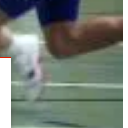
ahlen musste und als Favorit im Finale wegen
 In der August-Schärttner-Halle kontrollierte er
r das Tempo an und siegte in 7,09 Sekunden,