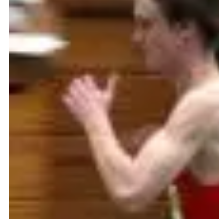
Konkurrenz. Sara Gambetta (TSG Schlitz) und Anne 
die neue Meisterin die 1,72 m und feierte nach den
Erst im letzten Versuch entglitt Julia Köpf der Ti
Zentimeter übertroffen. In einem hochklassigen Wet
wenigstens die Silbermedaille. Auch Maike Wolf sc
wurde Achte. Insgesamt konnte Trainer Lutz Dombr