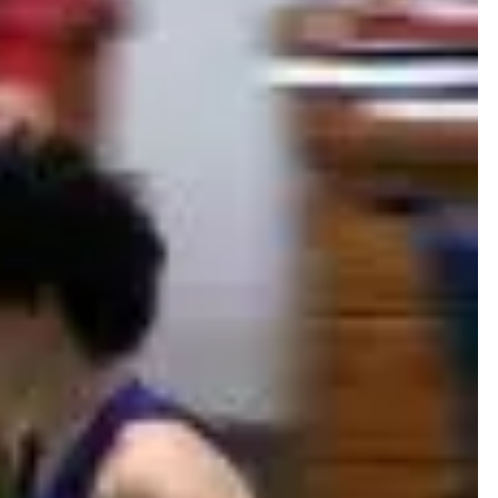
ls 1,65 m Zweite und Dritte. Nur hauchdünn riss
n dritten großen Erfolg in dieser Hallensaison.
TV Bad Schwalbach) mit 11,63 m noch um vier
hgang auf 11,59 m und sicherte sich dadurch
traf sie ihren Hausrekord um acht Zentimeter und