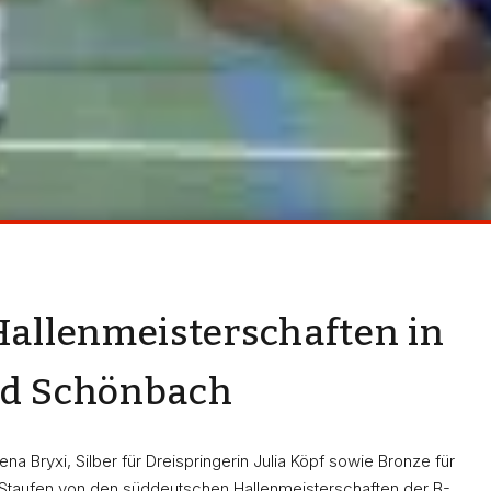
allenmeisterschaften in
nd Schönbach
ttembergischen Titelkämpfen bitteres Lehrgeld bez
 viel Mühe bei der Vorbereitung auf diesen Wettkampf.
a Bryxi, Silber für Dreispringerin Julia Köpf sowie Bronze für
htzeitig in 7,32 Sekunden ab. Im Zwischenlauf zog e
G Staufen von den süddeutschen Hallenmeisterschaften der B-