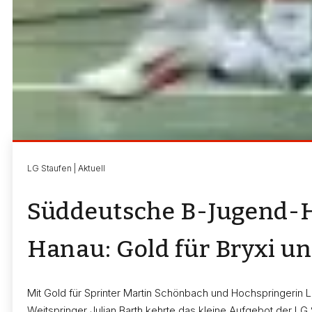
LG Staufen | Aktuell
Süddeutsche B-Jugend-H
Hanau: Gold für Bryxi u
Nachdem Martin Schönbach noch bei den baden-wür
Fehlstarts disqualifiziert worden war, gab man sich
Mit Gold für Sprinter Martin Schönbach und Hochspringerin Len
seinen 60-m-Vorlauf nach Belieben und bremste rec
Weitspringer Julian Barth kehrte das kleine Aufgebot der L