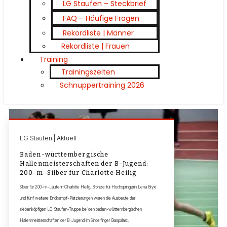
LG Staufen – Steckbrief
FAQ – Häufige Fragen
Rekordliste | Männer
Rekordliste | Frauen
Training
Trainingszeiten
Schnuppertraining 2026
LG Staufen | Aktuell
Baden-württembergische
Hallenmeisterschaften der B-Jugend:
200-m-Silber für Charlotte Heilig
Silber für 200-m-Läuferin Charlotte Heilig, Bronze für Hochspringerin Lena Bryxi
und fünf weitere Endkampf-Platzierungen waren die Ausbeute der
siebenköpfigen LG-Staufen-Truppe bei den baden-württembergischen
Hallenmeisterschaften der B-Jugend im Sindelfinger Glaspalast.