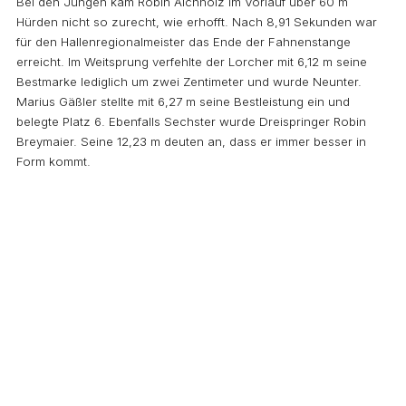
Bei den Jungen kam Robin Aichholz im Vorlauf über 60 m
Hürden nicht so zurecht, wie erhofft. Nach 8,91 Sekunden war
für den Hallenregionalmeister das Ende der Fahnenstange
erreicht. Im Weitsprung verfehlte der Lorcher mit 6,12 m seine
Bestmarke lediglich um zwei Zentimeter und wurde Neunter.
Marius Gäßler stellte mit 6,27 m seine Bestleistung ein und
belegte Platz 6. Ebenfalls Sechster wurde Dreispringer Robin
Breymaier. Seine 12,23 m deuten an, dass er immer besser in
Form kommt.