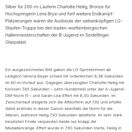
Silber für 200-m-Läuferin Charlotte Heilig, Bronze für
Hochspringerin Lena Bryxi und fünf weitere Endkampf-
Platzierungen waren die Ausbeute der siebenköpfigen LG-
Staufen-Truppe bei den baden-württembergischen
Hallenmeisterschaften der B-Jugend im Sindelfinger
Glaspalast.
Ein ausgezeichnetes Bild gaben die LG-Sprinterinnen ab.
Lediglich Verena Beyer schied mit ordentlichen 8,38 Sekunden
im 60-m-Vorlauf aus. Dagegen überzeugten Charlotte Heilig mit
furiosen 7,85 Sekunden – zehn Hundertstel unter der A-Jugend-
DM-Norm (!) – und Sarah-Lea-Effert mit 8,00 Sekunden. Im
Zwischenlauf steigerte sich die Alfdorferin auf 7,92 und erfüllte
damit erstmals in dieser Saison ebenfalls die Norm für die
Älteren, während Heilig 7,93 Sekunden ablieferte. Im sehr stark
besetzten Finale verpassten beide nur knapp die
Medaillenränge: Effert wurde in 7,90 Sekunden Vierte, Heilig in