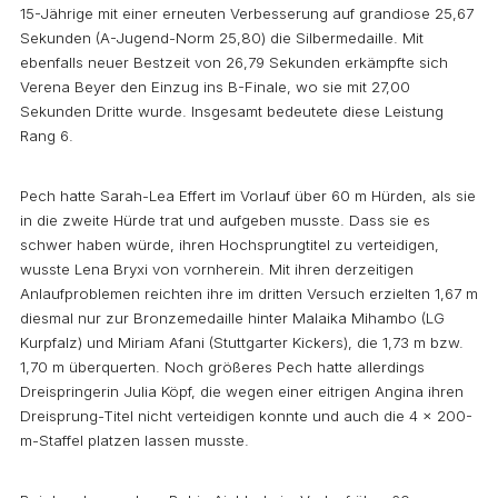
15-Jährige mit einer erneuten Verbesserung auf grandiose 25,67
Sekunden (A-Jugend-Norm 25,80) die Silbermedaille. Mit
ebenfalls neuer Bestzeit von 26,79 Sekunden erkämpfte sich
Verena Beyer den Einzug ins B-Finale, wo sie mit 27,00
Sekunden Dritte wurde. Insgesamt bedeutete diese Leistung
Rang 6.
Pech hatte Sarah-Lea Effert im Vorlauf über 60 m Hürden, als sie
in die zweite Hürde trat und aufgeben musste. Dass sie es
schwer haben würde, ihren Hochsprungtitel zu verteidigen,
wusste Lena Bryxi von vornherein. Mit ihren derzeitigen
Anlaufproblemen reichten ihre im dritten Versuch erzielten 1,67 m
diesmal nur zur Bronzemedaille hinter Malaika Mihambo (LG
Kurpfalz) und Miriam Afani (Stuttgarter Kickers), die 1,73 m bzw.
1,70 m überquerten. Noch größeres Pech hatte allerdings
Dreispringerin Julia Köpf, die wegen einer eitrigen Angina ihren
Dreisprung-Titel nicht verteidigen konnte und auch die 4 x 200-
m-Staffel platzen lassen musste.