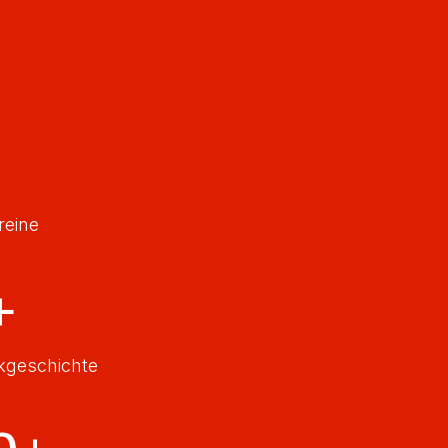
reine
+
ikgeschichte