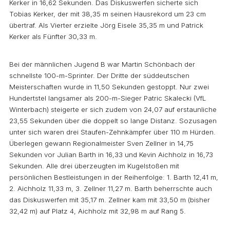
Kerker in 16,62 Sekunden. Das Diskuswerfen sicherte sich
Tobias Kerker, der mit 38,35 m seinen Hausrekord um 23 cm
übertraf. Als Vierter erzielte Jörg Eisele 35,35 m und Patrick
Kerker als Fünfter 30,33 m.
Bei der männlichen Jugend B war Martin Schönbach der
schnellste 100-m-Sprinter. Der Dritte der süddeutschen
Meisterschaften wurde in 11,50 Sekunden gestoppt. Nur zwei
Hundertstel langsamer als 200-m-Sieger Patric Skalecki (VfL
Winterbach) steigerte er sich zudem von 24,07 auf erstaunliche
23,55 Sekunden über die doppelt so lange Distanz. Sozusagen
unter sich waren drei Staufen-Zehnkämpfer über 110 m Hürden.
Überlegen gewann Regionalmeister Sven Zellner in 14,75
Sekunden vor Julian Barth in 16,33 und Kevin Aichholz in 16,73
Sekunden. Alle drei überzeugten im Kugelstoßen mit
persönlichen Bestleistungen in der Reihenfolge: 1. Barth 12,41 m,
2. Aichholz 11,33 m, 3. Zellner 11,27 m. Barth beherrschte auch
das Diskuswerfen mit 35,17 m. Zellner kam mit 33,50 m (bisher
32,42 m) auf Platz 4, Aichholz mit 32,98 m auf Rang 5.