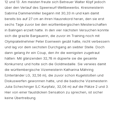
12 und 13. Am meisten freute sich Betreuer Walter Köpf jedoch
über den Verlauf des Speerwurf-Wettbewerbs. Kreismeisterin
Sabrina Dammenmiller begann mit 30,33 m und kam damit
bereits bis auf 27 cm an ihren Hausrekord heran, den sie erst
sechs Tage zuvor bei den württembergischen Meisterschaften
in Balingen erzielt hatte. In den vier nächsten Versuchen konnte
sich die grazile Bargauerin, die zuvor im Training noch mit
Olympiateilnehmer Peter Esenwein geübt hatte, nicht verbessern
und lag vor dem sechsten Durchgang an siebter Stelle. Doch
dann gelang ihr ein Coup, den ihr die wenigsten zugetraut
hätten: Mit glänzenden 32,78 m düpierte sie die gesamte
Konkurrenz und holte sich die Goldmedaille. Sie verwies damit
die württembergische Vizemeisterin Katharina Mähring
(Unterländer LG, 32,56 m), die zuvor schon Kugelstoßen und
Diskuswerfen gewonnen hatte, und die badische Vizemeisterin
Julia Schechinger (LC Kurpfalz, 32,06 m) auf die Plätze 2 und 3.
Hier von einer faustdicken Sensation zu sprechen, ist sicher
keine Übertreibung.