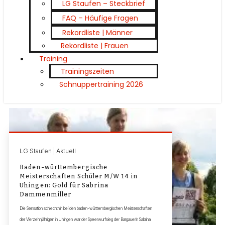
LG Staufen – Steckbrief
FAQ – Häufige Fragen
Rekordliste | Männer
Rekordliste | Frauen
Training
Trainingszeiten
Schnuppertraining 2026
LG Staufen | Aktuell
Baden-württembergische
Meisterschaften Schüler M/W 14 in
Uhingen: Gold für Sabrina
Dammenmiller
Die Sensation schlechthin bei den baden-württembergischen Meisterschaften
der Vierzehnjährigen in Uhingen war der Speerwurfsieg der Bargauerin Sabrina