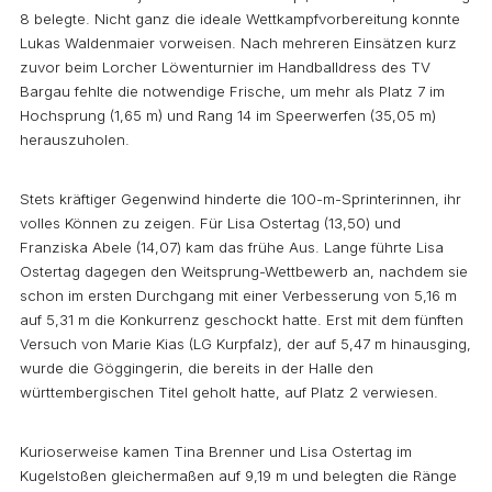
8 belegte. Nicht ganz die ideale Wettkampfvorbereitung konnte
Lukas Waldenmaier vorweisen. Nach mehreren Einsätzen kurz
zuvor beim Lorcher Löwenturnier im Handballdress des TV
Bargau fehlte die notwendige Frische, um mehr als Platz 7 im
Hochsprung (1,65 m) und Rang 14 im Speerwerfen (35,05 m)
herauszuholen.
Stets kräftiger Gegenwind hinderte die 100-m-Sprinterinnen, ihr
volles Können zu zeigen. Für Lisa Ostertag (13,50) und
Franziska Abele (14,07) kam das frühe Aus. Lange führte Lisa
Ostertag dagegen den Weitsprung-Wettbewerb an, nachdem sie
schon im ersten Durchgang mit einer Verbesserung von 5,16 m
auf 5,31 m die Konkurrenz geschockt hatte. Erst mit dem fünften
Versuch von Marie Kias (LG Kurpfalz), der auf 5,47 m hinausging,
wurde die Göggingerin, die bereits in der Halle den
württembergischen Titel geholt hatte, auf Platz 2 verwiesen.
Kurioserweise kamen Tina Brenner und Lisa Ostertag im
Kugelstoßen gleichermaßen auf 9,19 m und belegten die Ränge