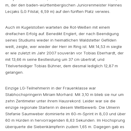
m, der den baden-württembergischen Juniorenmeister Hannes
Lecjaks (LG Filstal, 6,59 m) auf den fünften Platz verwies.
Auch im Kugelstoßen warteten die Rot-Weißen mit einem
dreifachen Erfolg auf. Benedikt Englert, der nach Beendigung
seines Studiums wieder in heimatlichen Waldstetter Gefilden
weilt, zeigte, wer wieder der Herr im Ring ist. Mit 14,53 m siegte
er wie zuletzt im Jahr 2007 souverän vor Tobias Eberhardt, der
mit 13,66 m seine Bestleistung um 37 cm übertraf, und
Titelverteidiger Tobias Bühner, dem diesmal lediglich 12,87 m
gelangen.
Einzige LG-Teilnehmerin in der Frauenklasse war
Stabhochspringerin Miriam Morhard. Mit 3,10 m blieb sie nur um
zehn Zentimeter unter ihrem Hausrekord. Leider war sie die
einzige regionale Starterin in diesem Wettbewerb. Die Ulmerin
Stefanie Saumweber dominierte im 60-m-Sprint in 8,03 und über
60 m Hürden in hervorragenden 8,63 Sekunden. Im Hochsprung
überquerte die Siebenkämpferin zudem 1,65 m. Dagegen gab es