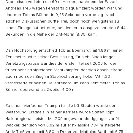
Dramatisch verliefen die 60 m Hürden, nachdem der Favorit
Andreas Treß wegen Fehlstarts disqualifiziert worden war und
dadurch Tobias Bühner in 9,25 Sekunden vorne lag. Nach
etlichen Diskussionen durfte Treß doch noch wenigstens zu
einem Einlagelauf antreten, bei dem er in ausgezeichneten 8,44
Sekunden in die Nähe der DM-Norm (8,30) kam.
Den Hochsprung entschied Tobias Eberhardt mit 1,86 m, einen
Zentimeter unter seiner Bestleistung, für sich. Nach langer
Verletzungspause war dies der erste Titel seit 2006 für den
früher sehr erfolgreichen Mehrkämpfer, der sich anschließend
auch noch den Sieg im Stabhochsprung holte. Mit 4,20 m
verbesserte er seinen Hallenrekord um zehn Zentimeter. Tobias
Bühner überwand als Zweiter 4,00 m.
Zu einem vierfachen Triumph für die LG Staufen wurde der
Weitsprung. Erstmals in seiner Karriere wurde Stefan Köpf
Hallenregionalmeister. Mit 7,09 m gewann der Igginger vor Nils
Wacker, der sich von 6,92 m auf erstklassige 7,04 m steigerte.
Andy Treß wurde mit 6,80 m Dritter vor Matthias Barth mit 6,75