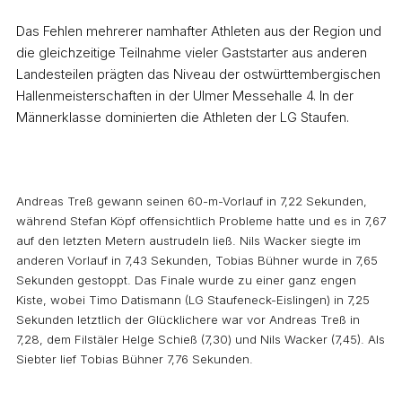
Das Fehlen mehrerer namhafter Athleten aus der Region und
die gleichzeitige Teilnahme vieler Gaststarter aus anderen
Landesteilen prägten das Niveau der ostwürttembergischen
Hallenmeisterschaften in der Ulmer Messehalle 4. In der
Männerklasse dominierten die Athleten der LG Staufen.
Andreas Treß gewann seinen 60-m-Vorlauf in 7,22 Sekunden,
während Stefan Köpf offensichtlich Probleme hatte und es in 7,67
auf den letzten Metern austrudeln ließ. Nils Wacker siegte im
anderen Vorlauf in 7,43 Sekunden, Tobias Bühner wurde in 7,65
Sekunden gestoppt. Das Finale wurde zu einer ganz engen
Kiste, wobei Timo Datismann (LG Staufeneck-Eislingen) in 7,25
Sekunden letztlich der Glücklichere war vor Andreas Treß in
7,28, dem Filstäler Helge Schieß (7,30) und Nils Wacker (7,45). Als
Siebter lief Tobias Bühner 7,76 Sekunden.