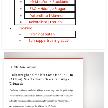
LG Staufen – Steckbrief
FAQ – Häufige Fragen
Rekordliste | Männer
Rekordliste | Frauen
Training
Trainingszeiten
Schnuppertraining 2026
LG Staufen | Aktuell
Hallenregionalmeisterschaften in Ulm
(Aktive): Vierfacher LG-Weitsprung-
Triumph
Das Fehlen mehrerer namhafter Athleten aus der Region und die gleichzeitige
Teilnahme vieler Gaststarter aus anderen Landesteilen prägten das Niveau der
ostwürttembergischen Hallenmeisterschaften in der Ulmer Messehalle 4. In
der Männerklasse dominierten die Athleten der LG Staufen.