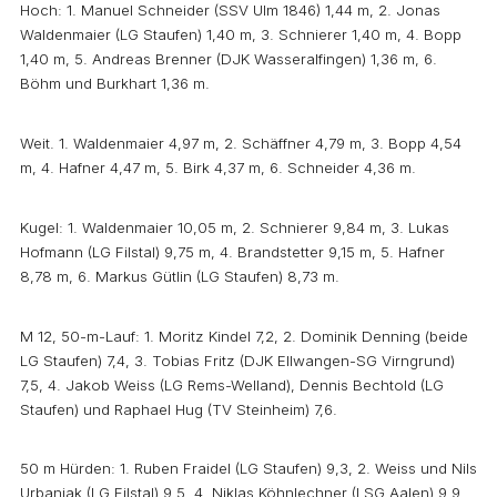
Hoch: 1. Manuel Schneider (SSV Ulm 1846) 1,44 m, 2. Jonas
Waldenmaier (LG Staufen) 1,40 m, 3. Schnierer 1,40 m, 4. Bopp
1,40 m, 5. Andreas Brenner (DJK Wasseralfingen) 1,36 m, 6.
Böhm und Burkhart 1,36 m.
Weit. 1. Waldenmaier 4,97 m, 2. Schäffner 4,79 m, 3. Bopp 4,54
m, 4. Hafner 4,47 m, 5. Birk 4,37 m, 6. Schneider 4,36 m.
Kugel: 1. Waldenmaier 10,05 m, 2. Schnierer 9,84 m, 3. Lukas
Hofmann (LG Filstal) 9,75 m, 4. Brandstetter 9,15 m, 5. Hafner
8,78 m, 6. Markus Gütlin (LG Staufen) 8,73 m.
M 12, 50-m-Lauf: 1. Moritz Kindel 7,2, 2. Dominik Denning (beide
LG Staufen) 7,4, 3. Tobias Fritz (DJK Ellwangen-SG Virngrund)
7,5, 4. Jakob Weiss (LG Rems-Welland), Dennis Bechtold (LG
Staufen) und Raphael Hug (TV Steinheim) 7,6.
50 m Hürden: 1. Ruben Fraidel (LG Staufen) 9,3, 2. Weiss und Nils
Urbaniak (LG Filstal) 9,5, 4. Niklas Köhnlechner (LSG Aalen) 9,9,