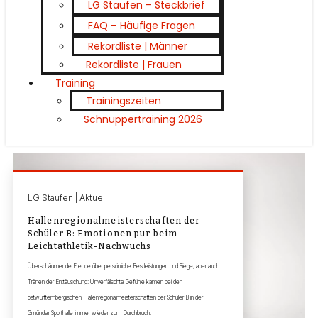
LG Staufen – Steckbrief
FAQ – Häufige Fragen
Rekordliste | Männer
Rekordliste | Frauen
Training
Trainingszeiten
Schnuppertraining 2026
LG Staufen | Aktuell
Hallenregionalmeisterschaften der
Schüler B: Emotionen pur beim
Leichtathletik-Nachwuchs
Überschäumende Freude über persönliche Bestleistungen und Siege, aber auch
Tränen der Enttäuschung: Unverfälschte Gefühle kamen bei den
ostwürttembergischen Hallenregionalmeisterschaften der Schüler B in der
Gmünder Sporthalle immer wieder zum Durchbruch.