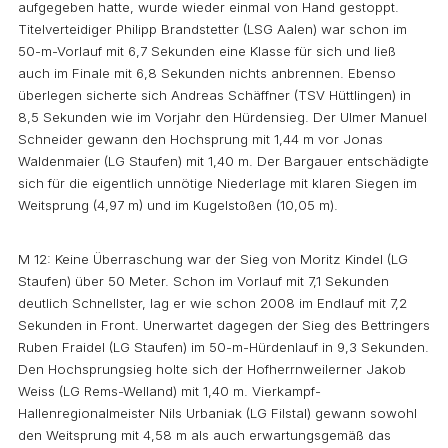
aufgegeben hatte, wurde wieder einmal von Hand gestoppt.
Titelverteidiger Philipp Brandstetter (LSG Aalen) war schon im
50-m-Vorlauf mit 6,7 Sekunden eine Klasse für sich und ließ
auch im Finale mit 6,8 Sekunden nichts anbrennen. Ebenso
überlegen sicherte sich Andreas Schäffner (TSV Hüttlingen) in
8,5 Sekunden wie im Vorjahr den Hürdensieg. Der Ulmer Manuel
Schneider gewann den Hochsprung mit 1,44 m vor Jonas
Waldenmaier (LG Staufen) mit 1,40 m. Der Bargauer entschädigte
sich für die eigentlich unnötige Niederlage mit klaren Siegen im
Weitsprung (4,97 m) und im Kugelstoßen (10,05 m).
M 12: Keine Überraschung war der Sieg von Moritz Kindel (LG
Staufen) über 50 Meter. Schon im Vorlauf mit 7,1 Sekunden
deutlich Schnellster, lag er wie schon 2008 im Endlauf mit 7,2
Sekunden in Front. Unerwartet dagegen der Sieg des Bettringers
Ruben Fraidel (LG Staufen) im 50-m-Hürdenlauf in 9,3 Sekunden.
Den Hochsprungsieg holte sich der Hofherrnweilerner Jakob
Weiss (LG Rems-Welland) mit 1,40 m. Vierkampf-
Hallenregionalmeister Nils Urbaniak (LG Filstal) gewann sowohl
den Weitsprung mit 4,58 m als auch erwartungsgemäß das