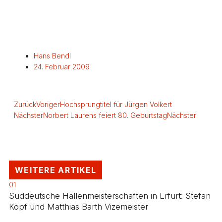
Hans Bendl
24. Februar 2009
Zurück
Voriger
Hochsprungtitel für Jürgen Volkert
Nächster
Norbert Laurens feiert 80. Geburtstag
Nächster
WEITERE ARTIKEL
01
Süddeutsche Hallenmeisterschaften in Erfurt: Stefan
Köpf und Matthias Barth Vizemeister