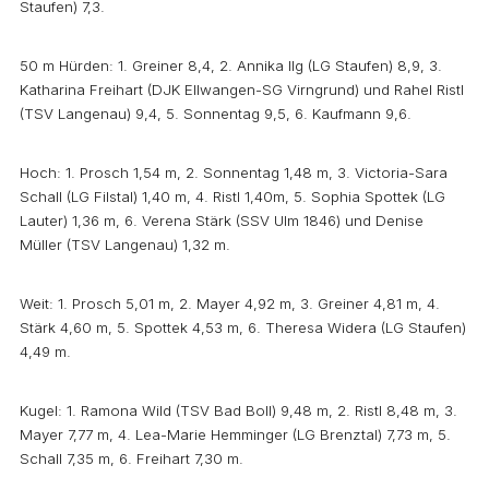
Staufen) 7,3.
50 m Hürden: 1. Greiner 8,4, 2. Annika Ilg (LG Staufen) 8,9, 3.
Katharina Freihart (DJK Ellwangen-SG Virngrund) und Rahel Ristl
(TSV Langenau) 9,4, 5. Sonnentag 9,5, 6. Kaufmann 9,6.
Hoch: 1. Prosch 1,54 m, 2. Sonnentag 1,48 m, 3. Victoria-Sara
Schall (LG Filstal) 1,40 m, 4. Ristl 1,40m, 5. Sophia Spottek (LG
Lauter) 1,36 m, 6. Verena Stärk (SSV Ulm 1846) und Denise
Müller (TSV Langenau) 1,32 m.
Weit: 1. Prosch 5,01 m, 2. Mayer 4,92 m, 3. Greiner 4,81 m, 4.
Stärk 4,60 m, 5. Spottek 4,53 m, 6. Theresa Widera (LG Staufen)
4,49 m.
Kugel: 1. Ramona Wild (TSV Bad Boll) 9,48 m, 2. Ristl 8,48 m, 3.
Mayer 7,77 m, 4. Lea-Marie Hemminger (LG Brenztal) 7,73 m, 5.
Schall 7,35 m, 6. Freihart 7,30 m.