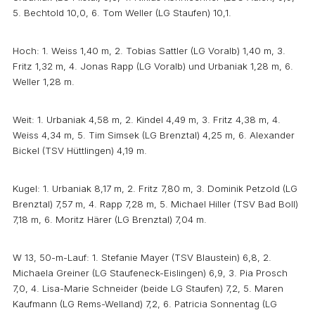
5. Bechtold 10,0, 6. Tom Weller (LG Staufen) 10,1.
Hoch: 1. Weiss 1,40 m, 2. Tobias Sattler (LG Voralb) 1,40 m, 3.
Fritz 1,32 m, 4. Jonas Rapp (LG Voralb) und Urbaniak 1,28 m, 6.
Weller 1,28 m.
Weit: 1. Urbaniak 4,58 m, 2. Kindel 4,49 m, 3. Fritz 4,38 m, 4.
Weiss 4,34 m, 5. Tim Simsek (LG Brenztal) 4,25 m, 6. Alexander
Bickel (TSV Hüttlingen) 4,19 m.
Kugel: 1. Urbaniak 8,17 m, 2. Fritz 7,80 m, 3. Dominik Petzold (LG
Brenztal) 7,57 m, 4. Rapp 7,28 m, 5. Michael Hiller (TSV Bad Boll)
7,18 m, 6. Moritz Härer (LG Brenztal) 7,04 m.
W 13, 50-m-Lauf: 1. Stefanie Mayer (TSV Blaustein) 6,8, 2.
Michaela Greiner (LG Staufeneck-Eislingen) 6,9, 3. Pia Prosch
7,0, 4. Lisa-Marie Schneider (beide LG Staufen) 7,2, 5. Maren
Kaufmann (LG Rems-Welland) 7,2, 6. Patricia Sonnentag (LG