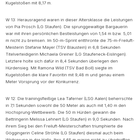
Kugelstoßen mit 8,17 m.
W 13: Herausragend waren in dieser Altersklasse die Leistungen
von Pia Prosch (LG Staufen). Die sprunggewaltige Bargauerin
war mit ihren persönlichen Bestleistungen von 1,54 m bzw. 5,01
m nicht zu bremsen. Im 50-m-Sprint entthronte die 75-m-Freiluft-
Meisterin Stefanie Mayer (TSV Blaustein) in 6,8 Sekunden
Titelverteidigerin Michaela Greiner (LG Staufeneck-Eislingen).
Letztere holte sich dafür in 8,4 Sekunden überlegen den
Hürdensieg. Mit Ramona Wild (TSV Bad Boll) siegte im
Kugelstoßen die klare Favoritin mit 9,48 m und genau einem
Meter Vorsprung vor der Konkurrenz.
W 12: Die trainingsfleißige Lea Taferner (LSG Aalen) beherrschte
in 7,1 Sekunden sowohl die 50 Meter als auch mit 1,40 m den
Hochsprung-Wettbewerb. Die 50 m Hürden gewann die
Bettringerin Melissa Lehnert (LG Staufen) in 9,0 Sekunden. Nach
ihrem Sieg bei den Freiluft-Meisterschaften triumphierte die
Göggingerin Celine Ströhle (LG Staufen) diesmal auch beim
Weitsprung in der Halle. Ihre 4,65 m waren nicht zu übertreffen.