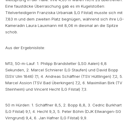
Eine faustdicke Überraschung gab es im Kugelstoßen:
Titelverteidigerin Franziska Urbaniak (LG Filstal) musste sich mit
7,83 m und dem zweiten Platz begnügen, während sich ihre LG-
Kameradin Laura Lauxmann mit 8,06 m diesmal an die Spitze
schob.
Aus der Ergebnisliste:
M13, 50-m-Lauf: 1. Philipp Brandstetter (LSG Aalen) 6,8
Sekunden, 2. Marcel Schnierer (LG Staufen) und David Bopp
(SSV Ulm 1846) 7,1, 4. Andreas Schäffner (TSV Hüttlingen) 7,2, 5.
Marcel Assion (TSV Bad Überkingen) 7,2, 6. Maximilian Birk (TV
Steinheim) und Vincent Hecht (LG Filstal) 7,3.
50 m Hürden: 1. Schäffner 8,5, 2. Bopp 8,8, 3. Cedric Burkhart
(LG Filstal) 9,1, 4. Hecht 9,3, 5. Peter Böhm (DJK Ellwangen-SG
Virngrund) 9,4, 6. Jan Hafner (LG Filstal) 9,9.