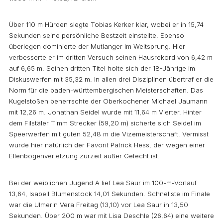
Über 110 m Hürden siegte Tobias Kerker klar, wobei er in 15,74
Sekunden seine persönliche Bestzeit einstellte. Ebenso
überlegen dominierte der Mutlanger im Weitsprung. Hier
verbesserte er im dritten Versuch seinen Hausrekord von 6,42 m
auf 6,65 m. Seinen dritten Titel holte sich der 18-Jährige im
Diskuswerfen mit 35,32 m. In allen drei Disziplinen übertraf er die
Norm für die baden-württembergischen Meisterschaften. Das
Kugelstoßen beherrschte der Oberkochener Michael Jaumann
mit 12,26 m. Jonathan Seidel wurde mit 11,64 m Vierter. Hinter
dem Filstäler Timm Strecker (59,20 m) sicherte sich Seidel im
Speerwerfen mit guten 52,48 m die Vizemeisterschaft. Vermisst
wurde hier natürlich der Favorit Patrick Hess, der wegen einer
Ellenbogenverletzung zurzeit außer Gefecht ist.
Bei der weiblichen Jugend A lief Lea Saur im 100-m-Vorlauf
13,64, Isabell Blumenstock 14,01 Sekunden. Schnellste im Finale
war die Ulmerin Vera Freitag (13,10) vor Lea Saur in 13,50
Sekunden. Über 200 m war mit Lisa Deschle (26,64) eine weitere