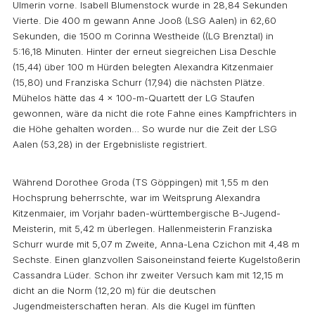
Ulmerin vorne. Isabell Blumenstock wurde in 28,84 Sekunden
Vierte. Die 400 m gewann Anne Jooß (LSG Aalen) in 62,60
Sekunden, die 1500 m Corinna Westheide ((LG Brenztal) in
5:16,18 Minuten. Hinter der erneut siegreichen Lisa Deschle
(15,44) über 100 m Hürden belegten Alexandra Kitzenmaier
(15,80) und Franziska Schurr (17,94) die nächsten Plätze.
Mühelos hätte das 4 x 100-m-Quartett der LG Staufen
gewonnen, wäre da nicht die rote Fahne eines Kampfrichters in
die Höhe gehalten worden… So wurde nur die Zeit der LSG
Aalen (53,28) in der Ergebnisliste registriert.
Während Dorothee Groda (TS Göppingen) mit 1,55 m den
Hochsprung beherrschte, war im Weitsprung Alexandra
Kitzenmaier, im Vorjahr baden-württembergische B-Jugend-
Meisterin, mit 5,42 m überlegen. Hallenmeisterin Franziska
Schurr wurde mit 5,07 m Zweite, Anna-Lena Czichon mit 4,48 m
Sechste. Einen glanzvollen Saisoneinstand feierte Kugelstoßerin
Cassandra Lüder. Schon ihr zweiter Versuch kam mit 12,15 m
dicht an die Norm (12,20 m) für die deutschen
Jugendmeisterschaften heran. Als die Kugel im fünften