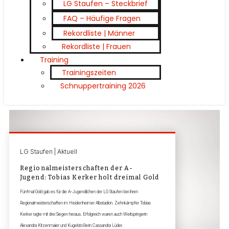
LG Staufen – Steckbrief
FAQ – Häufige Fragen
Rekordliste | Männer
Rekordliste | Frauen
Training
Trainingszeiten
Schnuppertraining 2026
LG Staufen | Aktuell
Regionalmeisterschaften der A-
Jugend: Tobias Kerker holt dreimal Gold
Fünfmal Gold gab es für die A-Jugendlichen der LG Staufen bei ihren
Regionalmeisterschaften im Heidenheimer Albstadion. Zehnkämpfer Tobias
Kerker ragte mit drei Siegen heraus. Erfolgreich waren auch Weitspringerin
Alexandra Kitzenmaier und Kugelstoßerin Cassandra Lüder.