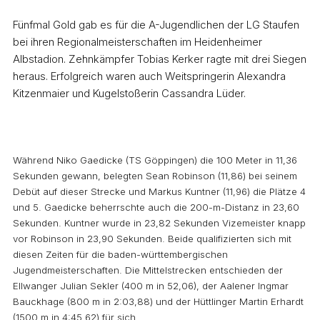
Fünfmal Gold gab es für die A-Jugendlichen der LG Staufen
bei ihren Regionalmeisterschaften im Heidenheimer
Albstadion. Zehnkämpfer Tobias Kerker ragte mit drei Siegen
heraus. Erfolgreich waren auch Weitspringerin Alexandra
Kitzenmaier und Kugelstoßerin Cassandra Lüder.
Während Niko Gaedicke (TS Göppingen) die 100 Meter in 11,36
Sekunden gewann, belegten Sean Robinson (11,86) bei seinem
Debüt auf dieser Strecke und Markus Kuntner (11,96) die Plätze 4
und 5. Gaedicke beherrschte auch die 200-m-Distanz in 23,60
Sekunden. Kuntner wurde in 23,82 Sekunden Vizemeister knapp
vor Robinson in 23,90 Sekunden. Beide qualifizierten sich mit
diesen Zeiten für die baden-württembergischen
Jugendmeisterschaften. Die Mittelstrecken entschieden der
Ellwanger Julian Sekler (400 m in 52,06), der Aalener Ingmar
Bauckhage (800 m in 2:03,88) und der Hüttlinger Martin Erhardt
(1500 m in 4:45,62) für sich.