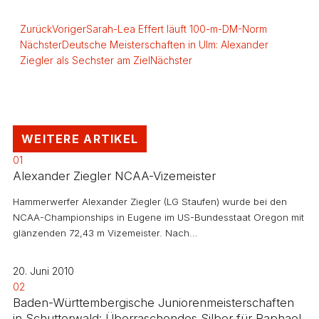
Zurück
Voriger
Sarah-Lea Effert läuft 100-m-DM-Norm
Nächster
Deutsche Meisterschaften in Ulm: Alexander
Ziegler als Sechster am Ziel
Nächster
WEITERE ARTIKEL
01
Alexander Ziegler NCAA-Vizemeister
Hammerwerfer Alexander Ziegler (LG Staufen) wurde bei den
NCAA-Championships in Eugene im US-Bundesstaat Oregon mit
glänzenden 72,43 m Vizemeister. Nach…
20. Juni 2010
02
Baden-Württembergische Juniorenmeisterschaften
in Schutterwald: Überraschendes Silber für Raphael