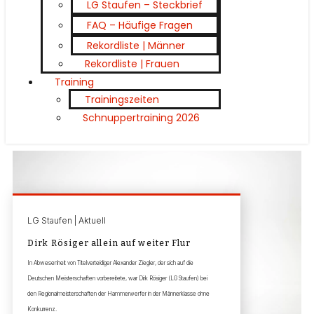
LG Staufen – Steckbrief
FAQ – Häufige Fragen
Rekordliste | Männer
Rekordliste | Frauen
Training
Trainingszeiten
Schnuppertraining 2026
LG Staufen | Aktuell
Dirk Rösiger allein auf weiter Flur
In Abwesenheit von Titelverteidiger Alexander Ziegler, der sich auf die
Deutschen Meisterschaften vorbereitete, war Dirk Rösiger (LG Staufen) bei
den Regionalmeisterschaften der Hammerwerfer in der Männerklasse ohne
Konkurrenz.