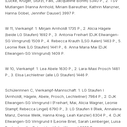
(Lücke, Kruger, Stürzl, Fais, Jacqueline Böhm) 5340 P., 2. TSV
Mutlangen (Hanna Arnhold, Miriam Baireuther, Kathrin Manzner,
Hanna Göbel, Jennifer Dauser) 3997 P.
W 11, Vierkampf: 1. Mirjam Arnholdt 1735 P., 2. Alicia Hägele
(beide LG Staufen) 1692 P., 3. Antonia Freihart (DJK Ellwangen-
SG Virngrund) 1509 P., 4. Rebecca Krauth (LSG Aalen) 1463 P., 5.
Leonie Riek (LG Staufen) 1441 P., 6. Anna Maria Mai (DJK
Ellwangen-SG Virngrund) 1409 P.
W 10, Vierkampf: 1. Lea Abele 1630 P., 2. Lara-Maxi Prosch 1481
P., 3. Elisa Lechleitner (alle LG Staufen) 1446 P.
Schülerinnen C, Vierkampf-Mannschaft: 1. LG Staufen I
(Arnholdt, Hägele, Abele, Prosch, Lechleitner) 7984 P., 2. DJK
Ellwangen-SG Virngrund I (Freihart, Mai, Alicia Wagner, Leonie
Stampf, Rebecca Lingel) 6790 P., 3. LG Staufen II (Riek, Annalena
Manz, Denise Welik, Hanna Krieg, Leah Kanzler) 6304 P., 4. DJK
Ellwangen-SG Virngrund II (Leonie Briel, Sarah Leinberger, Luisa