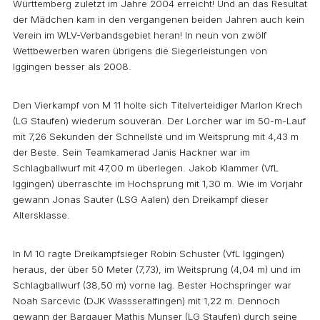
Württemberg zuletzt im Jahre 2004 erreicht! Und an das Resultat
der Mädchen kam in den vergangenen beiden Jahren auch kein
Verein im WLV-Verbandsgebiet heran! In neun von zwölf
Wettbewerben waren übrigens die Siegerleistungen von
Iggingen besser als 2008.
Den Vierkampf von M 11 holte sich Titelverteidiger Marlon Krech
(LG Staufen) wiederum souverän. Der Lorcher war im 50-m-Lauf
mit 7,26 Sekunden der Schnellste und im Weitsprung mit 4,43 m
der Beste. Sein Teamkamerad Janis Hackner war im
Schlagballwurf mit 47,00 m überlegen. Jakob Klammer (VfL
Iggingen) überraschte im Hochsprung mit 1,30 m. Wie im Vorjahr
gewann Jonas Sauter (LSG Aalen) den Dreikampf dieser
Altersklasse.
In M 10 ragte Dreikampfsieger Robin Schuster (VfL Iggingen)
heraus, der über 50 Meter (7,73), im Weitsprung (4,04 m) und im
Schlagballwurf (38,50 m) vorne lag. Bester Hochspringer war
Noah Sarcevic (DJK Wassseralfingen) mit 1,22 m. Dennoch
gewann der Bargauer Mathis Munser (LG Staufen) durch seine