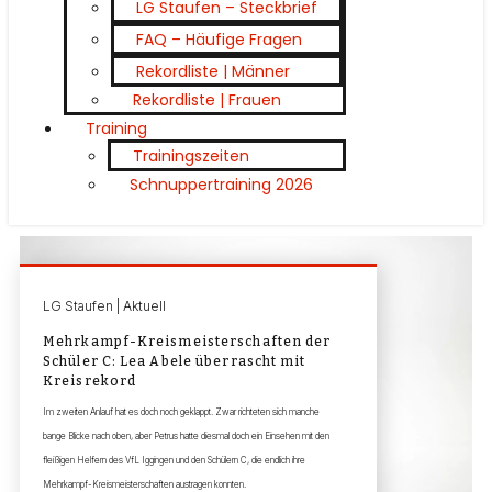
LG Staufen – Steckbrief
FAQ – Häufige Fragen
Rekordliste | Männer
Rekordliste | Frauen
Training
Trainingszeiten
Schnuppertraining 2026
LG Staufen | Aktuell
Mehrkampf-Kreismeisterschaften der
Schüler C: Lea Abele überrascht mit
Kreisrekord
Im zweiten Anlauf hat es doch noch geklappt. Zwar richteten sich manche
bange Blicke nach oben, aber Petrus hatte diesmal doch ein Einsehen mit den
fleißigen Helfern des VfL Iggingen und den Schülern C, die endlich ihre
Mehrkampf-Kreismeisterschaften austragen konnten.