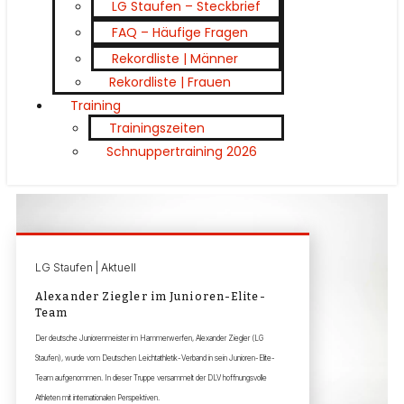
LG Staufen – Steckbrief
FAQ – Häufige Fragen
Rekordliste | Männer
Rekordliste | Frauen
Training
Trainingszeiten
Schnuppertraining 2026
LG Staufen | Aktuell
Alexander Ziegler im Junioren-Elite-
Team
Der deutsche Juniorenmeister im Hammerwerfen, Alexander Ziegler (LG
Staufen), wurde vom Deutschen Leichtathletik-Verband in sein Junioren-Elite-
Team aufgenommen. In dieser Truppe versammelt der DLV hoffnungsvolle
Athleten mit internationalen Perspektiven.