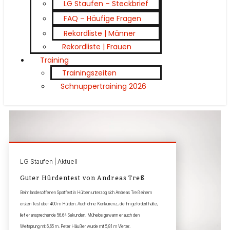
LG Staufen – Steckbrief
FAQ – Häufige Fragen
Rekordliste | Männer
Rekordliste | Frauen
Training
Trainingszeiten
Schnuppertraining 2026
LG Staufen | Aktuell
Guter Hürdentest von Andreas Treß
Beim landesoffenen Sportfest in Hürben unterzog sich Andreas Treß einem
ersten Test über 400 m Hürden. Auch ohne Konkurrenz, die ihn gefordert hätte,
lief er ansprechende 56,64 Sekunden. Mühelos gewann er auch den
Weitsprung mit 6,65 m. Peter Häußler wurde mit 5,81 m Vierter.