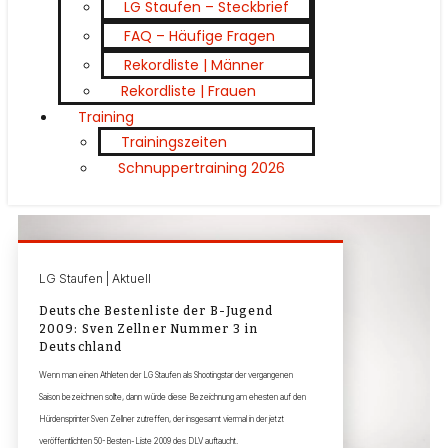
LG Staufen – Steckbrief
FAQ – Häufige Fragen
Rekordliste | Männer
Rekordliste | Frauen
Training
Trainingszeiten
Schnuppertraining 2026
LG Staufen | Aktuell
Deutsche Bestenliste der B-Jugend
2009: Sven Zellner Nummer 3 in
Deutschland
Wenn man einen Athleten der LG Staufen als Shootingstar der vergangenen
Saison bezeichnen sollte, dann würde diese Bezeichnung am ehesten auf den
Hürdensprinter Sven Zellner zutreffen, der insgesamt viermal in der jetzt
veröffentlichten 50-Besten-Liste 2009 des DLV auftaucht.