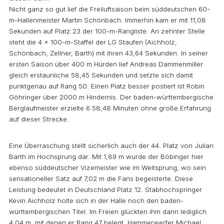
Nicht ganz so gut lief die Freiluftsaison beim süddeutschen 60-
m-Hallenmeister Martin Schönbach. Immerhin kam er mit 11,08
Sekunden auf Platz 23 der 100-m-Rangliste. An zehnter Stelle
steht die 4 x 100-m-Staffel der LG Staufen (Aichholz,
Schönbach, Zellner, Barth) mit ihren 43,64 Sekunden. In seiner
ersten Saison über 400 m Hürden lief Andreas Dammenmiller
gleich erstaunliche 58,45 Sekunden und setzte sich damit
punktgenau auf Rang 50. Einen Platz besser postiert ist Robin
Göhringer über 2000 m Hindernis. Der baden-württembergische
Berglaufmeister erzielte 6:58,48 Minuten ohne große Erfahrung
auf dieser Strecke.
Eine Überraschung stellt sicherlich auch der 44. Platz von Julian
Barth im Hochsprung dar. Mit 1,89 m wurde der Böbinger hier
ebenso süddeutscher Vizemeister wie im Weitsprung, wo sein
sensationeller Satz auf 7,02 m die Fans begeisterte. Diese
Leistung bedeutet in Deutschland Platz 12. Stabhochspringer
Kevin Aichholz holte sich in der Halle noch den baden-
württembergischen Titel. Im Freien glückten ihm dann lediglich
4,04 m, mit denen er Rang 47 belegt. Hammerwerfer Michael