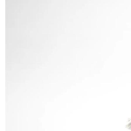
Das Kugelstoßen der Männer gewann der ehemalige
schlug damit Regionalmeister Tobias Bühner, der 
Meisterschaften, zu. Der Regionalmeister von 2004
31 Zentimeter auf respektable 62,97 m und verwies
Mehrkämpfer Tobias Bühner Vierter.
Bei der weiblichen Jugend A kommt Rebecca Konold 
m) und im Kugelstoßen mit 10,86 m (seither 10,61 
Das Speerwerfen beendete sie mit 24,26 m und Pla