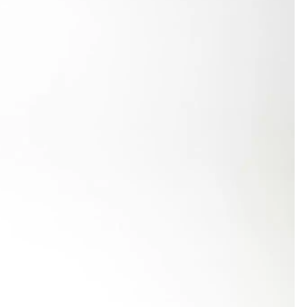
besserte sich um 29 Zentimeter auf 13,29 m und
min Cotic, der Achte der Süddeutschen
t hatte, steigerte seine Bestmarke überraschend um
r einem gültigen Versuch von 37,52 m wurde
 Sekunden, im Weitsprung mit 4,93 m (bisher 4,83
na Mpouras mit 4,57 m ihren Hausrekord um 26 cm.