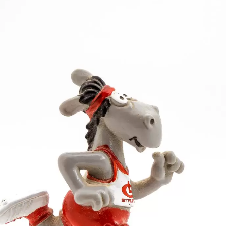
 Zehnkämpfer Tobias Eberhardt. Der 23-Jährige ver
mit 12,45 m Zweiter wurde. Im Speerwerfen schlug Ar
 und 2007, der eine lange sportliche Pause eingeleg
 Tobias Eberhardt (53,91 m) klar auf Platz 2. Mit nu
allmählich in Fahrt. Sie lag über 200 Meter in 29,49
m) an der Spitze. Als Weitsprung-Dritte übertraf Ele
tz 4.