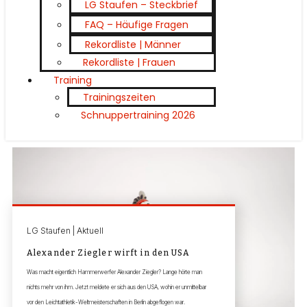
LG Staufen – Steckbrief
FAQ – Häufige Fragen
Rekordliste | Männer
Rekordliste | Frauen
Training
Trainingszeiten
Schnuppertraining 2026
LG Staufen | Aktuell
Alexander Ziegler wirft in den USA
Was macht eigentlich Hammerwerfer Alexander Ziegler? Lange hörte man
nichts mehr von ihm. Jetzt meldete er sich aus den USA, wohin er unmittelbar
vor den Leichtathletik-Weltmeisterschaften in Berlin abgeflogen war.