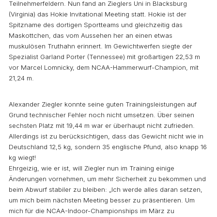
Teilnehmerfeldern. Nun fand an Zieglers Uni in Blacksburg
(Virginia) das Hokie Invitational Meeting statt. Hokie ist der
Spitzname des dortigen Sportteams und gleichzeitig das
Maskottchen, das vom Aussehen her an einen etwas
muskulösen Truthahn erinnert. Im Gewichtwerfen siegte der
Spezialist Garland Porter (Tennessee) mit großartigen 22,53 m
vor Marcel Lomnicky, dem NCAA-Hammerwurf-Champion, mit
21,24 m.
Alexander Ziegler konnte seine guten Trainingsleistungen auf
Grund technischer Fehler noch nicht umsetzen. Über seinen
sechsten Platz mit 19,44 m war er überhaupt nicht zufrieden.
Allerdings ist zu berücksichtigen, dass das Gewicht nicht wie in
Deutschland 12,5 kg, sondern 35 englische Pfund, also knapp 16
kg wiegt!
Ehrgeizig, wie er ist, will Ziegler nun im Training einige
Änderungen vornehmen, um mehr Sicherheit zu bekommen und
beim Abwurf stabiler zu bleiben: „Ich werde alles daran setzen,
um mich beim nächsten Meeting besser zu präsentieren. Um
mich für die NCAA-Indoor-Championships im März zu