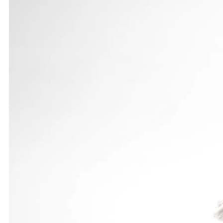
Der ACC ist ein Zusammenschluss der zwölf großen
Mannschaftstitel noch wichtiger als der Einzelsieg
unglückliche Disqualifikation eines ihrer Läufer au
fünf aktuellen Olympioniken im Aufgebot mit 107 P
Im Gewichtwurf-Wettkampf übertraf Alexander Zie
und steigerte diese im dritten Versuch auf erstklas
und 21,67 m folgten mit dem fast 16 kg schweren G
wird nun als Medaillenanwärter bei den nationalen