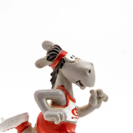
 Universitäten an der Ostküste der USA von Boston b
. Zieglers Blacksburgh University stand kurz vor dem
f Platz 3 zurückgeworfen wurde. Sie kam so nur auf 97
unkten vor North Carolina mit 101,5 Punkten gewann.
gler schon im ersten Durchgang mit hervorragenden 
sige 22,51 m. Damit steht er an dritter Stelle der US-
erät. Zieglers Leistung erregte großes Aufsehen bei
 Championships gehandelt. Diese werden in zwei Woch