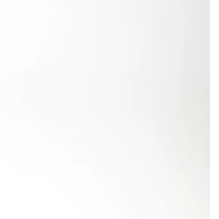
is Miami. Bei den Meisterschaften ist der
 Gesamtsieg, ehe sie durch die äußerst
 Punkte, während die Florida State University mit
22,41 m seine bisherige Bestleistung um 32 cm
Rangliste. Weitere gute Würfe von 22,45 m, 21,90 m
m Fachpublikum. Der Schützling von Fred Eberle
en in Fayetteville (Arkansas) ausgetragen.