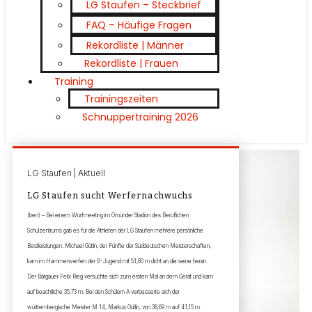
LG Staufen – Steckbrief
FAQ – Häufige Fragen
Rekordliste | Männer
Rekordliste | Frauen
Training
Trainingszeiten
Schnuppertraining 2026
LG Staufen | Aktuell
LG Staufen sucht Werfernachwuchs
(ben) – Bei einem Wurfmeeting im Gmünder Stadion des Beruflichen
Schulzentrums gab es für die Athleten der LG Staufen mehrere persönliche
Bestleistungen. Michael Gütlin, der Fünfte der Süddeutschen Meisterschaften,
kam im Hammerwerfen der B-Jugend mit 51,80 m dicht an die seine heran.
Der Bargauer Felix Rieg versuchte sich zum ersten Mal an dem Gerät und kam
auf beachtliche 35,73 m. Bei den Schülern A verbesserte sich der
württembergische Meister M 14, Markus Gütlin, von 38,69 m auf 41,15 m.