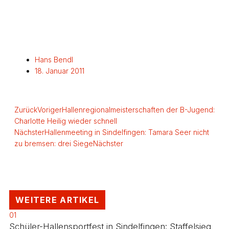
Hans Bendl
18. Januar 2011
Zurück
Voriger
Hallenregionalmeisterschaften der B-Jugend:
Charlotte Heilig wieder schnell
Nächster
Hallenmeeting in Sindelfingen: Tamara Seer nicht
zu bremsen: drei Siege
Nächster
WEITERE ARTIKEL
01
Schüler-Hallensportfest in Sindelfingen: Staffelsieg