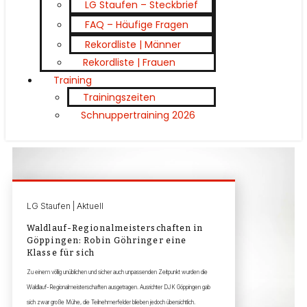
LG Staufen – Steckbrief
FAQ – Häufige Fragen
Rekordliste | Männer
Rekordliste | Frauen
Training
Trainingszeiten
Schnuppertraining 2026
LG Staufen | Aktuell
Waldlauf-Regionalmeisterschaften in
Göppingen: Robin Göhringer eine
Klasse für sich
Zu einem völlig unüblichen und sicher auch unpassenden Zeitpunkt wurden die
Waldlauf-Regionalmeisterschaften ausgetragen. Ausrichter DJK Göppingen gab
sich zwar große Mühe, die Teilnehmerfelder blieben jedoch übersichtlich.