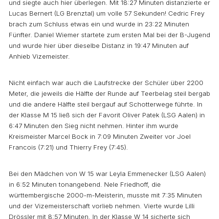
und siegte auch hier überlegen. Mit 18:27 Minuten distanzierte er
Lucas Bernert (LG Brenztal) um volle 57 Sekunden! Cedric Frey
brach zum Schluss etwas ein und wurde in 23:22 Minuten
Fünfter. Daniel Wiemer startete zum ersten Mal bei der B-Jugend
und wurde hier über dieselbe Distanz in 19:47 Minuten auf
Anhieb Vizemeister.
Nicht einfach war auch die Laufstrecke der Schüler über 2200
Meter, die jeweils die Hälfte der Runde auf Teerbelag steil bergab
und die andere Hälfte steil bergauf auf Schotterwege führte. In
der Klasse M 15 ließ sich der Favorit Oliver Patek (LSG Aalen) in
6:47 Minuten den Sieg nicht nehmen. Hinter ihm wurde
Kreismeister Marcel Bock in 7:09 Minuten Zweiter vor Joel
Francois (7:21) und Thierry Frey (7:45).
Bei den Mädchen von W 15 war Leyla Emmenecker (LSG Aalen)
in 6:52 Minuten tonangebend. Nele Friedhoff, die
württembergische 2000-m-Meisterin, musste mit 7:35 Minuten
und der Vizemeisterschaft vorlieb nehmen. Vierte wurde Lilli
Drössler mit 8:57 Minuten. In der Klasse W 14 sicherte sich