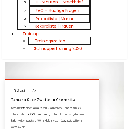
LG Staufen – Steckbrief
FAQ – Häufige Fragen
Rekordliste | Männer
Rekordliste | Frauen
Training
Trainingszeiten
Schnuppertraining 2026
LG Staufen | Aktuell
Tamara Seer Zweite in Chemnitz
Sehr kurzfristig erhielt Tamara Seer (LG Staufen) eine Einladung zum XV.
Internationalen ERDGAS-Hallenmeeting in Chemnitz. Die frischgebackene
baden-württembergische 400-m-Hallenmeisterin überzeugte bei ihrem
dortigen Auftritt.