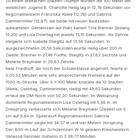
Zu einem dreifachen Staufen-Triumph wurden die 100 Meter der
weiblichen Jugend B. Charlotte Heilig lag in 12,76 Sekunden vor
Regionalmeisterin Franziska Abele (12,78) und Sabrina
Dammenmiller (12,87), die beide mit neuen Bestzeiten
aufwarteten. Gemeinsam auf Platz kamen Tina Brenner (bislang
13,20) und Lisa Ostertag mit jeweils 13,15 Sekunden. Als Zehnte
steigerte sich Isabelle Stieglitz auf 13,56 Sekunden. In
ausgezeichneten 26,56 Sekunden wurde Heilig über 200 m
Zweite, Brenner in 27,46 Fünfte, Stieglitz in 27,83 Sechste und
Melanie Breymaier in 29,83 Zehnte.
Nele Friedhoff, die noch der Schülerklasse angehört, feierte in
5:05,53 Minuten eine sehr ansprechende Premiere auf der
1500-m-Strecke. Über 4 x 100 Meter knackte die lG Staufen
(Abele, Ostertag, Dammenmiller, Heilig) mit 49,63 Sekunden
erneut die DM-Norm von 50,20 Sekunden. Im Weitsprung
dominierte Regionalmeisterin Lisa Ostertag mit 5,66 m. Im
Dreisprung verbesserte sich Melanie Breymaier (Zweite) um 5
cm auf 9,84 m. Speerwurf-Regionalmeisterin Sabrina
Dammenmiller siegte mit 34,37 m und vier Metern Vorsprung.
Den 800-m-Lauf der Schülerinnen W 14 gewann Kreismeisterin
Vanessa Geringer mühelos in 2:38,77 Minuten.