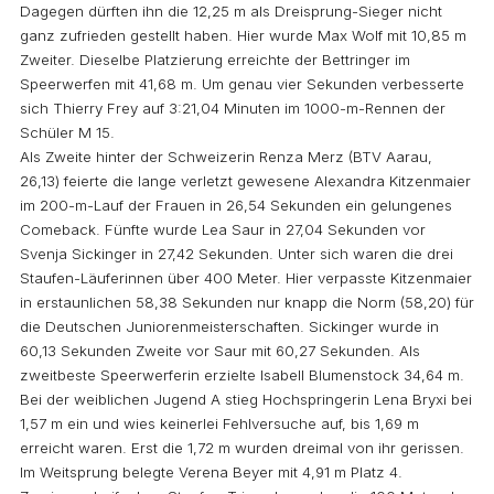
Dagegen dürften ihn die 12,25 m als Dreisprung-Sieger nicht
ganz zufrieden gestellt haben. Hier wurde Max Wolf mit 10,85 m
Zweiter. Dieselbe Platzierung erreichte der Bettringer im
Speerwerfen mit 41,68 m. Um genau vier Sekunden verbesserte
sich Thierry Frey auf 3:21,04 Minuten im 1000-m-Rennen der
Schüler M 15.
Als Zweite hinter der Schweizerin Renza Merz (BTV Aarau,
26,13) feierte die lange verletzt gewesene Alexandra Kitzenmaier
im 200-m-Lauf der Frauen in 26,54 Sekunden ein gelungenes
Comeback. Fünfte wurde Lea Saur in 27,04 Sekunden vor
Svenja Sickinger in 27,42 Sekunden. Unter sich waren die drei
Staufen-Läuferinnen über 400 Meter. Hier verpasste Kitzenmaier
in erstaunlichen 58,38 Sekunden nur knapp die Norm (58,20) für
die Deutschen Juniorenmeisterschaften. Sickinger wurde in
60,13 Sekunden Zweite vor Saur mit 60,27 Sekunden. Als
zweitbeste Speerwerferin erzielte Isabell Blumenstock 34,64 m.
Bei der weiblichen Jugend A stieg Hochspringerin Lena Bryxi bei
1,57 m ein und wies keinerlei Fehlversuche auf, bis 1,69 m
erreicht waren. Erst die 1,72 m wurden dreimal von ihr gerissen.
Im Weitsprung belegte Verena Beyer mit 4,91 m Platz 4.