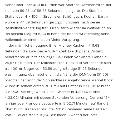
Schnellster über 400 m Hürden war Andreas Dammenmiller, der
sich von 59,25 auf 58,36 Sekunden steigerte. Die Staufen-
Staffel über 4 x 100 m (Breymaier, Schönbach, Kucher, Barth)
wurde in 44,59 Sekunden gestoppt. Erstmals nach seiner
Basketball-Verletzung trat Julian Barth wieder im Weitsprung an.
Bei seinem Sieg mit 6,80 m hatte der baden-württembergische
Hallenmeister einen halben Meter Vorsprung.
In der männlichen Jugend B lief Michael Kucher mit 11,68
Sekunden die zweitbeste 100-m-Zeit. Die doppelte Distanz
beherrschte er in feinen 23,65 Sekunden vor André Hieber in
24,57 Sekunden. Der Mittelstrecken-Spezialist verbesserte sich
als 400-m-Sieger von 53,59 auf großartige 51,95 Sekunden,
was ihn ganz überraschend in die Nähe der DM-Norm (51,50)
brachte. Der noch der Schülerklasse angehörende Marcel Bock
wurde in seinem ersten 800-m-Lauf Fünfter in 2:20,02 Minuten.
Die 1500 Meter gewann Daniel Wiemer in 4:30,40 (bisher
4:33,02) Minuten mit sieben Sekunden Vorsprung. Der erst 15-
jährige Joel Francois debütierte in 5:02,71 Minuten auf Rang 3.
Über 110 m Hürden schraubte Robin Breymaier seine Bestzeit
von 15,89 auf starke 15,54 Sekunden (Zweiter) herunter.