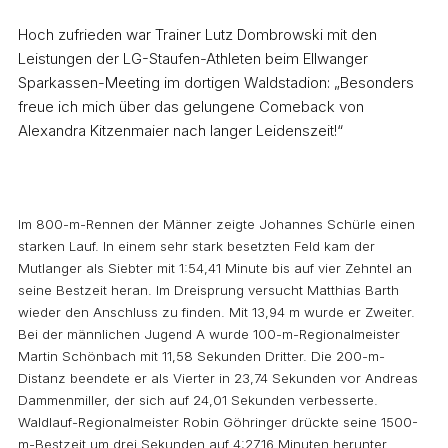
Hoch zufrieden war Trainer Lutz Dombrowski mit den
Leistungen der LG-Staufen-Athleten beim Ellwanger
Sparkassen-Meeting im dortigen Waldstadion: „Besonders
freue ich mich über das gelungene Comeback von
Alexandra Kitzenmaier nach langer Leidenszeit!“
Im 800-m-Rennen der Männer zeigte Johannes Schürle einen
starken Lauf. In einem sehr stark besetzten Feld kam der
Mutlanger als Siebter mit 1:54,41 Minute bis auf vier Zehntel an
seine Bestzeit heran. Im Dreisprung versucht Matthias Barth
wieder den Anschluss zu finden. Mit 13,94 m wurde er Zweiter.
Bei der männlichen Jugend A wurde 100-m-Regionalmeister
Martin Schönbach mit 11,58 Sekunden Dritter. Die 200-m-
Distanz beendete er als Vierter in 23,74 Sekunden vor Andreas
Dammenmiller, der sich auf 24,01 Sekunden verbesserte.
Waldlauf-Regionalmeister Robin Göhringer drückte seine 1500-
m-Bestzeit um drei Sekunden auf 4:27,16 Minuten herunter.