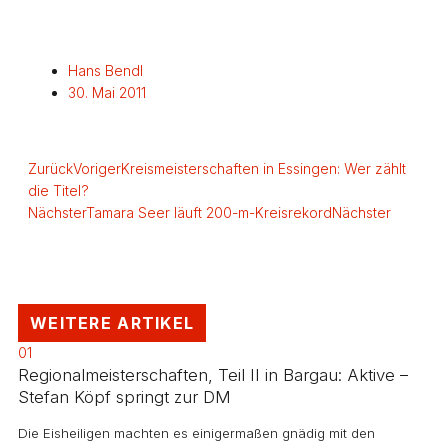
Hans Bendl
30. Mai 2011
Zurück
Voriger
Kreismeisterschaften in Essingen: Wer zählt
die Titel?
Nächster
Tamara Seer läuft 200-m-Kreisrekord
Nächster
WEITERE ARTIKEL
01
Regionalmeisterschaften, Teil II in Bargau: Aktive –
Stefan Köpf springt zur DM
Die Eisheiligen machten es einigermaßen gnädig mit den