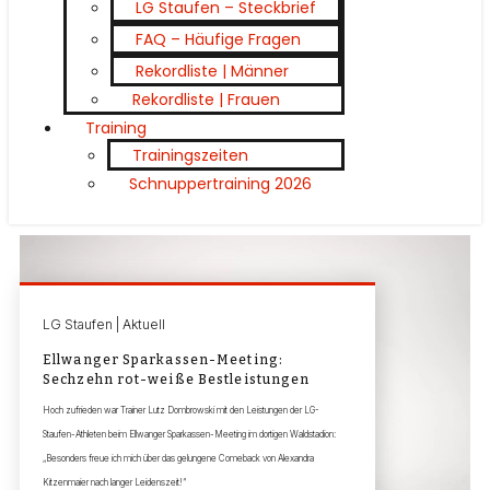
LG Staufen – Steckbrief
FAQ – Häufige Fragen
Rekordliste | Männer
Rekordliste | Frauen
Training
Trainingszeiten
Schnuppertraining 2026
LG Staufen | Aktuell
Ellwanger Sparkassen-Meeting:
Sechzehn rot-weiße Bestleistungen
Hoch zufrieden war Trainer Lutz Dombrowski mit den Leistungen der LG-
Staufen-Athleten beim Ellwanger Sparkassen-Meeting im dortigen Waldstadion:
„Besonders freue ich mich über das gelungene Comeback von Alexandra
Kitzenmaier nach langer Leidenszeit!“