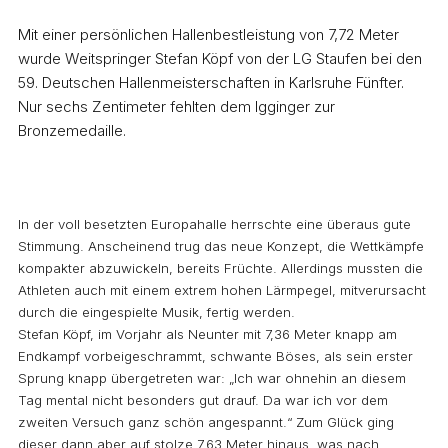
Mit einer persönlichen Hallenbestleistung von 7,72 Meter
wurde Weitspringer Stefan Köpf von der LG Staufen bei den
59. Deutschen Hallenmeisterschaften in Karlsruhe Fünfter.
Nur sechs Zentimeter fehlten dem Igginger zur
Bronzemedaille.
In der voll besetzten Europahalle herrschte eine überaus gute
Stimmung. Anscheinend trug das neue Konzept, die Wettkämpfe
kompakter abzuwickeln, bereits Früchte. Allerdings mussten die
Athleten auch mit einem extrem hohen Lärmpegel, mitverursacht
durch die eingespielte Musik, fertig werden.
Stefan Köpf, im Vorjahr als Neunter mit 7,36 Meter knapp am
Endkampf vorbeigeschrammt, schwante Böses, als sein erster
Sprung knapp übergetreten war: „Ich war ohnehin an diesem
Tag mental nicht besonders gut drauf. Da war ich vor dem
zweiten Versuch ganz schön angespannt.“ Zum Glück ging
dieser dann aber auf stolze 7,63 Meter hinaus, was nach