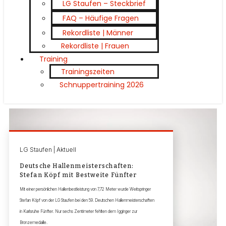
LG Staufen – Steckbrief
FAQ – Häufige Fragen
Rekordliste | Männer
Rekordliste | Frauen
Training
Trainingszeiten
Schnuppertraining 2026
LG Staufen | Aktuell
Deutsche Hallenmeisterschaften:
Stefan Köpf mit Bestweite Fünfter
Mit einer persönlichen Hallenbestleistung von 7,72 Meter wurde Weitspringer
Stefan Köpf von der LG Staufen bei den 59. Deutschen Hallenmeisterschaften
in Karlsruhe Fünfter. Nur sechs Zentimeter fehlten dem Igginger zur
Bronzemedaille.