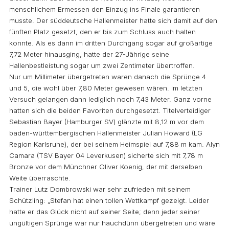
menschlichem Ermessen den Einzug ins Finale garantieren
musste. Der süddeutsche Hallenmeister hatte sich damit auf den
fünften Platz gesetzt, den er bis zum Schluss auch halten
konnte. Als es dann im dritten Durchgang sogar auf großartige
7,72 Meter hinausging, hatte der 27-Jährige seine
Hallenbestleistung sogar um zwei Zentimeter übertroffen.
Nur um Millimeter übergetreten waren danach die Sprünge 4
und 5, die wohl über 7,80 Meter gewesen wären. Im letzten
Versuch gelangen dann lediglich noch 7,43 Meter. Ganz vorne
hatten sich die beiden Favoriten durchgesetzt. Titelverteidiger
Sebastian Bayer (Hamburger SV) glänzte mit 8,12 m vor dem
baden-württembergischen Hallenmeister Julian Howard (LG
Region Karlsruhe), der bei seinem Heimspiel auf 7,88 m kam. Alyn
Camara (TSV Bayer 04 Leverkusen) sicherte sich mit 7,78 m
Bronze vor dem Münchner Oliver Koenig, der mit derselben
Weite überraschte.
Trainer Lutz Dombrowski war sehr zufrieden mit seinem
Schützling: „Stefan hat einen tollen Wettkampf gezeigt. Leider
hatte er das Glück nicht auf seiner Seite; denn jeder seiner
ungültigen Sprünge war nur hauchdünn übergetreten und wäre