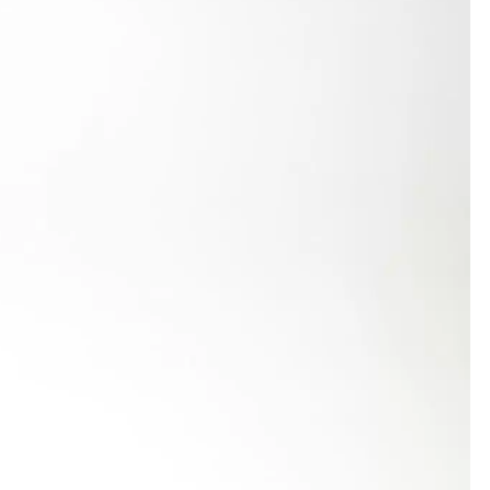
iener im Hammerwerfen mit 31,53 m an 43. Stelle.
er Rudolf Patzner. Der bereits 85-Jährige erkämpfte