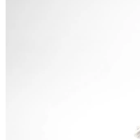
Platz 16 nimmt Michael Köhler im Hochsprung der K
Sein Bruder Willi kam in M 70 mit 41,12 m auf Rang 
sich im Speerwerfen der Klasse M 80 mit ausgezei