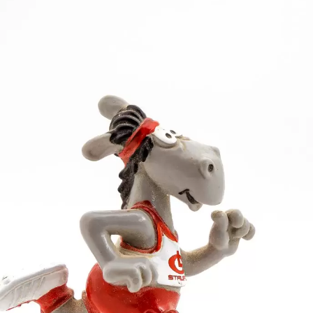
lasse M 60 mit 1,42 m ein. In M 65 landete Werner K
12. Am weitesten vorne aber platzierte sich der Lorch
chneten 20,80 m den vierten Platz!