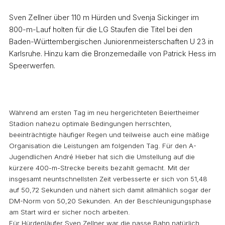
Sven Zellner über 110 m Hürden und Svenja Sickinger im
800-m-Lauf holten für die LG Staufen die Titel bei den
Baden-Württembergischen Juniorenmeisterschaften U 23 in
Karlsruhe. Hinzu kam die Bronzemedaille von Patrick Hess im
Speerwerfen.
Während am ersten Tag im neu hergerichteten Beiertheimer
Stadion nahezu optimale Bedingungen herrschten,
beeinträchtigte häufiger Regen und teilweise auch eine mäßige
Organisation die Leistungen am folgenden Tag. Für den A-
Jugendlichen André Hieber hat sich die Umstellung auf die
kürzere 400-m-Strecke bereits bezahlt gemacht. Mit der
insgesamt neuntschnellsten Zeit verbesserte er sich von 51,48
auf 50,72 Sekunden und nähert sich damit allmählich sogar der
DM-Norm von 50,20 Sekunden. An der Beschleunigungsphase
am Start wird er sicher noch arbeiten.
Für Hürdenläufer Sven Zellner war die nasse Bahn natürlich