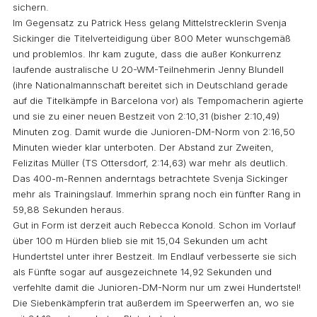
sichern.
Im Gegensatz zu Patrick Hess gelang Mittelstrecklerin Svenja
Sickinger die Titelverteidigung über 800 Meter wunschgemäß
und problemlos. Ihr kam zugute, dass die außer Konkurrenz
laufende australische U 20-WM-Teilnehmerin Jenny Blundell
(ihre Nationalmannschaft bereitet sich in Deutschland gerade
auf die Titelkämpfe in Barcelona vor) als Tempomacherin agierte
und sie zu einer neuen Bestzeit von 2:10,31 (bisher 2:10,49)
Minuten zog. Damit wurde die Junioren-DM-Norm von 2:16,50
Minuten wieder klar unterboten. Der Abstand zur Zweiten,
Felizitas Müller (TS Ottersdorf, 2:14,63) war mehr als deutlich.
Das 400-m-Rennen anderntags betrachtete Svenja Sickinger
mehr als Trainingslauf. Immerhin sprang noch ein fünfter Rang in
59,88 Sekunden heraus.
Gut in Form ist derzeit auch Rebecca Konold. Schon im Vorlauf
über 100 m Hürden blieb sie mit 15,04 Sekunden um acht
Hundertstel unter ihrer Bestzeit. Im Endlauf verbesserte sie sich
als Fünfte sogar auf ausgezeichnete 14,92 Sekunden und
verfehlte damit die Junioren-DM-Norm nur um zwei Hundertstel!
Die Siebenkämpferin trat außerdem im Speerwerfen an, wo sie