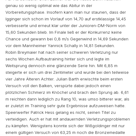
genau so wenig optimal wie das Abitur in der
Vorbereitungsphase. Insofern kann man nur staunen, dass der
Igginger sich schon im Vorlauf von 14,70 auf erstklassige 14,45
verbesserte und erneut klar unter der Junioren-DM-Norm von
15,60 Sekunden blieb. Im Finale ließ er der Konkurrenz keine
Chance und gewann bei 0,8 m/s Gegenwind in 14,69 Sekunden
vor dem Mannheimer Yannick Schally in 14,81 Sekunden.
Robin Breymaier hat nach seiner schweren Verletzung nur
sechs Wochen Aufbautraining hinter sich und legte im
Weitsprung dennoch eine glänzende Serie hin. Mit 6,85 m
steigerte er sich um drei Zentimeter und wurde bei den teilweise
vier Jahre Älteren Achter. Julian Barth erwischte beim ersten
Versuch voll den Balken, verspürte dabei jedoch einen
plötzlichen Schmerz im Knöchel und brach den Sprung ab. 6,61
m reichten dann lediglich zu Rang 10, was umso bitterer war, als
er zuletzt im Training sehr gute Ergebnisse aufzuweisen hatte.
Speerwerfer Patrick Hess gelang es nicht, seinen Titel zu
verteidigen. Auch er hat mit andauernden Verletzungsproblemen
zu kämpfen. Wenigstens konnte sich der Wißgoldinger mit nur
einem gültigen Versuch von 63,25 m noch die Bronzemedaille