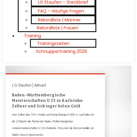
LG Staufen – Steckbrief
FAQ – Häufige Fragen
Rekordliste | Männer
Rekordliste | Frauen
Training
Trainingszeiten
Schnuppertraining 2026
LG Staufen | Aktuell
Baden-Württembergische
Meisterschaften U 23 in Karlsruhe:
Zellner und Sickinger holen Gold
Sven Zellner über 110 m Hürden und Svenja Sickinger im 800-m-Lauf holten für
die LG Staufen die Titel bei den Baden-Württembergischen
Juniorenmeisterschaften U 23 in Karlsruhe. Hinzu kam die Bronzemedaille von
Patrick Hess im Speerwerfen.