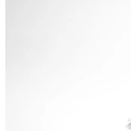
Mit 58,15 Sekunden unterboten die Bargauerinnen Pet
um 1,09 Sekunden und wurden gegen starke Gegnerin
sich Gabriele Roesch als Sechste des 200-m-Vorlau
Einziger LG-Starter bei den Männern war Dr. Micha
Landesmeisterschaften heran und belegte ebenso wi