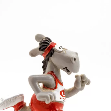
ra Barthle, Sonja Brandstetter, Jutta Stütz und Heidi
nen, die teilweise eigene Startgemeinschaften gebild
fs um neun Hundertstel auf 31,98 Sekunden, was jedoc
el Köhler im Hochsprung von M 60. Mit 1,30 m kam er
e die Frauenstaffel Platz 7.