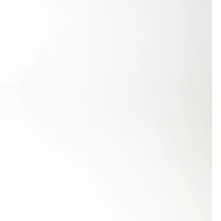
 Schirle im Steigerwald-Stadion ihre Ellwanger Zeit
et hatten, Siebte. In der Klasse W 45 steigerte
h für das Finale nicht reichte.
 nicht mehr an seine Leistung von den