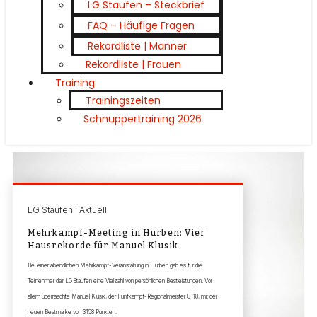
LG Staufen – Steckbrief
FAQ – Häufige Fragen
Rekordliste | Männer
Rekordliste | Frauen
Training
Trainingszeiten
Schnuppertraining 2026
LG Staufen | Aktuell
Mehrkampf-Meeting in Hürben: Vier
Hausrekorde für Manuel Klusik
Bei einer abendlichen Mehrkampf-Veranstaltung in Hürben gab es für die
Teilnehmer der LG Staufen eine Vielzahl von persönlichen Bestleistungen. Vor
allem überraschte Manuel Klusik, der Fünfkampf-Regionalmeister U 18, mit der
neuen Bestmarke von 3158 Punkten.