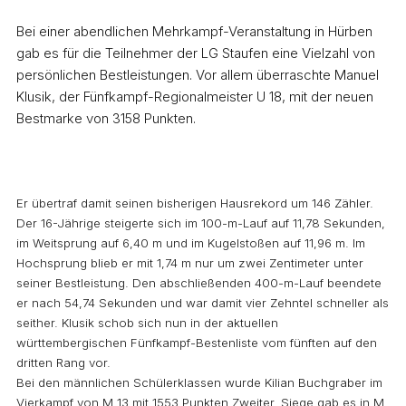
Bei einer abendlichen Mehrkampf-Veranstaltung in Hürben
gab es für die Teilnehmer der LG Staufen eine Vielzahl von
persönlichen Bestleistungen. Vor allem überraschte Manuel
Klusik, der Fünfkampf-Regionalmeister U 18, mit der neuen
Bestmarke von 3158 Punkten.
Er übertraf damit seinen bisherigen Hausrekord um 146 Zähler.
Der 16-Jährige steigerte sich im 100-m-Lauf auf 11,78 Sekunden,
im Weitsprung auf 6,40 m und im Kugelstoßen auf 11,96 m. Im
Hochsprung blieb er mit 1,74 m nur um zwei Zentimeter unter
seiner Bestleistung. Den abschließenden 400-m-Lauf beendete
er nach 54,74 Sekunden und war damit vier Zehntel schneller als
seither. Klusik schob sich nun in der aktuellen
württembergischen Fünfkampf-Bestenliste vom fünften auf den
dritten Rang vor.
Bei den männlichen Schülerklassen wurde Kilian Buchgraber im
Vierkampf von M 13 mit 1553 Punkten Zweiter. Siege gab es in M