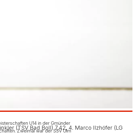
Vierkampf-Meisterin hielt sich jedoch schadlos mit
d im Kugelstoßen mit 9,88 m.
 zwar dieselbe Weite erzielte und auch mit dem
ugunsten von Leona. Dafür drehte die Blausteinerin
iesem Ergebnis auch den Pokal für die
ie Schnellsten. Fenja Buchgraber hielt dabei mit
9,62 Sekunden nicht nur beste Hürdenläuferin,
che stehen hatte, schraubte sich nun im Hochsprung
rung vor Mareike Klusik mit 4,48 m. Für
er im Hochsprung und Kugelstoß, Bronze über 50
eisterschaften U14 in der Gmünder
nkler (TSV Bad Boll) 7,42, 4. Marco Ilzhöfer (LG
rschaften. Zweimal war der SSV Ulm