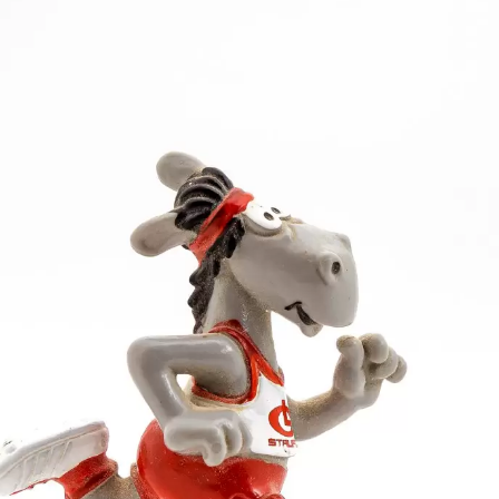
agskind Fabian Brummer (LG Filstal) selbst. Der Vier
und war ebenso deutlich Schnellster wie über 50 m H
h dabei um 16 Zentimeter.
r 8,37 m) und Bronze im Hochsprung mit 1,44 m. Hier
es der Ulmer Jonas Stolz (9,47 m) die Konkurrenz in d
eister Eric Maihöfer (LG Staufen) zu drei Titelgewin
 sich gleich um elf Zentimeter auf 1,47 m, und im K
im 50-m-Sprint von 7,69 auf 7,51 Sekunden und schlug
r begnügen, während Jannis Keller (LG Filstal) mit 4
lle.
Finale. Die wieselflinke Mara Mallwitz (LSG Aalen) d