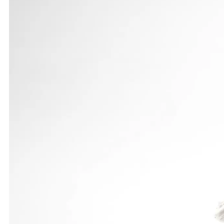
M 13: Mit drei Siegen beschenkte sich das Geburtst
50-m-Lauf um acht Hundertstel auf 7,02 Sekunden 
mühelos seinen Weitsprung-Titel und steigerte sic
Hinzu kam Silber im Kugelstoßen mit 8,99 m (bishe
Bestleistung von 1,48 m in Front. Mit der Kugel wi
M 12: Auch hier kam der Vierkampf-Hallenregionalm
sich in 9,41 Sekunden. Im Hochsprung steigerte er
nahe.
Sein Vereinskamerad Marco Kuhn verbesserte sich 
Weitsprung musste sich dieser mit 4,40 m und Silbe
schnappte sich Eric Maihöfer noch die Bronzemedai
W 13: Eine Millimeter-Entscheidung gab es im 50-m-