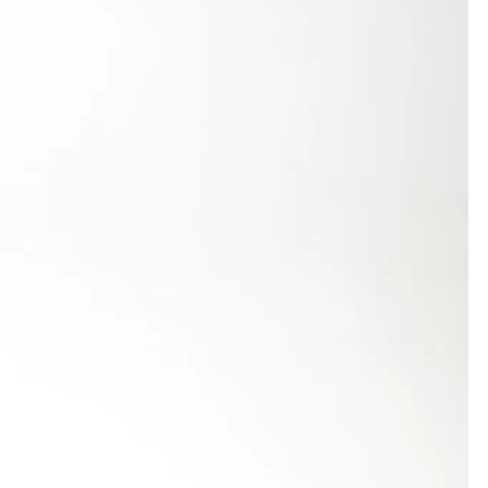
kampf-Hallenregionalmeister steigerte sich dabei im
ürden in 8,39 Sekunden. Mit 5,06 m verteidigte er
 lag sein Clubkamerad Cedric Reich mit neuer
ie Schranken.
nen. Sein erstes 50-m-Hürdenrennen sicherte er
ugelstoßen kam ihm mit seinen 8,70 m niemand zu
 damit Toni König (LSG Aalen, 7,57). Auch im
,47 m (zuvor 4,40 m) vorne lag. Mit 4,38 m
istanzierte überraschend mit neuer Bestzeit von