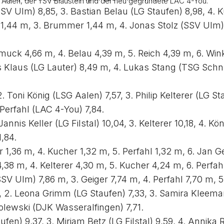
G Aalen, der TSV Blaustein und der neu gegründete LAC 4-You.
 Ulm) 8,85, 3. Bastian Belau (LG Staufen) 8,98, 4. Kuh
er 1,44 m, 3. Brummer 1,44 m, 4. Jonas Stolz (SSV Ulm
muck 4,66 m, 4. Belau 4,39 m, 5. Reich 4,39 m, 6. Win
s Klaus (LG Lauter) 8,49 m, 4. Lukas Stang (TSG Schna
. Toni König (LSG Aalen) 7,57, 3. Philip Kelterer (LG 
 Perfahl (LAC 4-You) 7,84.
nnis Keller (LG Filstal) 10,04, 3. Kelterer 10,18, 4. Kö
,84.
r 1,36 m, 4. Kucher 1,32 m, 5. Perfahl 1,32 m, 6. Jan G
 4,38 m, 4. Kelterer 4,30 m, 5. Kucher 4,24 m, 6. Perfah
V Ulm) 7,86 m, 3. Geiger 7,74 m, 4. Perfahl 7,70 m, 5. 
2, 2. Leona Grimm (LG Staufen) 7,33, 3. Samira Kleem
rolewski (DJK Wasseralfingen) 7,71.
fen) 9,37, 3. Miriam Betz (LG Filstal) 9,59, 4. Annika