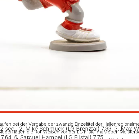
LG Staufen) um eine winzige Hundertstelsekunde. Die 
kunden vor ihrer Clubkameradin Laura Gross (9,37) un
rung mit 4,75 m vor Anne Kotzan (TSV Blaustein), die
er drittbeste Sprung entschied mit 4,70 m zu 4,65 m z
 vor Grimm mit 1,48 m. Schlussendlich gab es mit d
t jüngst gegründeten Steinheimer Verein LAC 4-You d
e athletische Tabea Eggenweiler (LG Filstal) war in 
ugelstoßerin.
ither nur eine Freiluft-Bestleistung von 1,18 m zu Bu
ich die Ulmerin Elena Deschler mit 4,51 m den Weitsp
 gab es in allen fünf Disziplinen eine Medaille: Silb
aufen bei der Vergabe der zwanzig Einzeltitel der Hallenregionalm
2 sec., 2. Mike Schmuck (LG Brenztal) 7,33, 3. Max Wi
 Siegen lagen die Rot-Weißen vor der LG Filstal mit sieben Meiste
7,64, 6. Samuel Hampel (LG Filstal) 7,75.