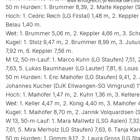
1846 erfolgreich, je einmal die LS
50 m Hürden: 1. Brummer 8,39, 2. Malte Keppler (SSV
Hoch: 1. Cedric Reich (LG Filstal) 1,48 m, 2. Keppl
Belau 1,40 m.
Weit: 1. Brummer 5,06 m, 2. Keppler 4,66 m, 3. Sch
Kugel: 1. Stolz 9,47 m, 2. Brummer 8,99 m, 3. Juliu
7,92 m, 6. Keppler 7,56 m.
M 12, 50-m-Lauf: 1. Marco Kuhn (LG Staufen) 7,51, 2
7,63, 5. Lukas Baumhauer (LG Lauter) 7,81, 6. Louis
50 m Hürden: 1. Eric Maihöfer (LG Staufen) 9,41, 2. Ja
Johannes Kucher (DJK Ellwangen-SG Virngrund) 11
Hoch: 1. Maihöfer 1,47 m, 2. Kuhn 1,36 m, 3. Keltere
Weit: 1. Keller 4,47 m, 2. König 4,40 m, 3. Maihöfer
Kugel: 1. Maihöfer 8,70 m, 2. Jannik Volquardsen (SS
W 13, 50-m-Lauf: 1. Mara Mallwitz (LSG Aalen) 7,3
7,61, 5. Mira Merholz (LG Staufen) 7,63, 6. Tanja Ka
50 m Hürden: 1. Grimm 9,12, 2. Laura Gross (LG Stau