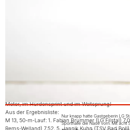
7,32 Sekunden die Titelverteidigerin Leona Grimm (
Siegen über 50 m Hürden in 9,12 (seither 9,18) Se
Das dritte Gold holte sich die Gmünderin im Weitsp
zweitbesten Versuch (4,71 m) gleichauf lag. Erst d
im Hochsprung den Stiel um und gewann mit 1,52 m
Tagesbestleistung.
W 12: Im 50-m-Endlauf waren zwei Mädchen vom ers
7,49 Sekunden unerwartet Mareike Klusik nieder. Di
sondern mit 7,60 m (bisher 6,89 m) auch stärkste K
Die Bargauerin Eva Koblischke (LG Staufen), die se
als Siegerin über 1,32 m. Erwartungsgemäß holte s
Vierkampfmeisterin Celine Feichtinger (LG Staufen)
Meter, im Hürdensprint und im Weitsprung!
Aus der Ergebnisliste:
Nur knapp hatte Gastgeberin LG St
M 13, 50-m-Lauf: 1. Fabian Brummer (LG Filstal) 7,0
Sporthalle die Nase vorn. Mit acht
Rems-Welland) 7,52, 5. Jannik Kuhn (TSV Bad Boll) 