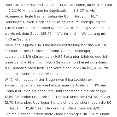
über 100 Meter (Vorlauf 13,24) in 13,31 Sekunden, im 800-m-Lauf
in 2:30,70 Minuten und im Kugelstoßen mit 8,07 m. Als
Vizemeister legte Bastian Belau die 80 m Hürden in 14,71
Sekunden zurück. Christian Grillo belegte im Hochsprung mit
1,49 m Platz 4 und im Speerwurf mit 22,80 m Rang 5. Adrian Eid
wurde mit dem Speer (25,49 m) Vierter und im Weitsprung mit
4,43 m Sechster.
Weibliche Jugend U16: Eine Klassevorstellung bot das 4 x 100-
m-Quartett der LG Staufen (Seidl, Grimm, Henninger,
Lechleitner). Mit glänzenden 49,86 Sekunden blieb es deutlich
unter der DM-Norm von 51,00 Sekunden und erlief sich damit
die Fahrkarte nach Köln. Titelverteidiger SSV Ulm (53,14) wurde
klar in die Schranken verwiesen.
W 15: Mit insgesamt vier Siegen war Elisa Lechleitner
erwartungsgemäß hier die herausragende Athletin. Im 100-m-
Endlauf drückte sie dabei ihre Jahresbestzeit auf erstklassige
12,59 Sekunden und blieb damit erneut unter der DM-Norm von
12,70 Sekunden. Überlegen holte sich die Lorcherin auch die 80
m Hürden in 12,46 Sekunden und den Weitsprung mit 4,98 m.
Dreimal Bronze verzeichnete Linda Henninger: im 100-m-Finale