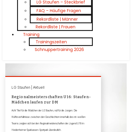
LG Staufen – Steckbrief
FAQ – Häufige Fragen
Rekordliste | Männer
Rekordliste | Frauen
Training
Trainingszeiten
Schnuppertraining 2026
LG Staufen | Aktuell
Regionalmeisterschaften U16: Staufen-
Mädchen laufen zur DM
Acht Titel für die Mädchen der LG Staufen, null für die Jungen. Die
Kräfteverhältnisse zwischen den Geschlechtern innerhalb des rot-weißen
Teams zeigten sich bei den Regionalmeisterschaften der Jugend U16 im
Heidenheimer Sparkassen-Sportpark überdeutlich.