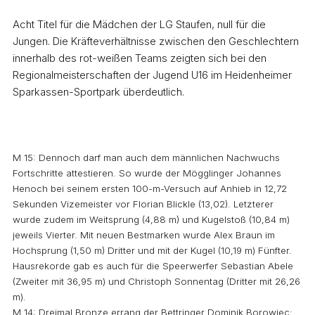
Acht Titel für die Mädchen der LG Staufen, null für die
Jungen. Die Kräfteverhältnisse zwischen den Geschlechtern
innerhalb des rot-weißen Teams zeigten sich bei den
Regionalmeisterschaften der Jugend U16 im Heidenheimer
Sparkassen-Sportpark überdeutlich.
M 15: Dennoch darf man auch dem männlichen Nachwuchs
Fortschritte attestieren. So wurde der Mögglinger Johannes
Henoch bei seinem ersten 100-m-Versuch auf Anhieb in 12,72
Sekunden Vizemeister vor Florian Blickle (13,02). Letzterer
wurde zudem im Weitsprung (4,88 m) und Kugelstoß (10,84 m)
jeweils Vierter. Mit neuen Bestmarken wurde Alex Braun im
Hochsprung (1,50 m) Dritter und mit der Kugel (10,19 m) Fünfter.
Hausrekorde gab es auch für die Speerwerfer Sebastian Abele
(Zweiter mit 36,95 m) und Christoph Sonnentag (Dritter mit 26,26
m).
M 14: Dreimal Bronze errang der Bettringer Dominik Borowiec: