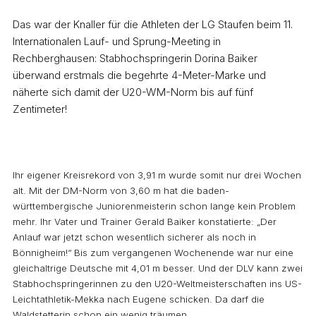
Das war der Knaller für die Athleten der LG Staufen beim 11.
Internationalen Lauf- und Sprung-Meeting in
Rechberghausen: Stabhochspringerin Dorina Baiker
überwand erstmals die begehrte 4-Meter-Marke und
näherte sich damit der U20-WM-Norm bis auf fünf
Zentimeter!
Ihr eigener Kreisrekord von 3,91 m wurde somit nur drei Wochen
alt. Mit der DM-Norm von 3,60 m hat die baden-
württembergische Juniorenmeisterin schon lange kein Problem
mehr. Ihr Vater und Trainer Gerald Baiker konstatierte: „Der
Anlauf war jetzt schon wesentlich sicherer als noch in
Bönnigheim!“ Bis zum vergangenen Wochenende war nur eine
gleichaltrige Deutsche mit 4,01 m besser. Und der DLV kann zwei
Stabhochspringerinnen zu den U20-Weltmeisterschaften ins US-
Leichtathletik-Mekka nach Eugene schicken. Da darf die
Waldstetterin schon ein wenig träumen…