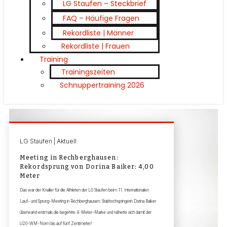
LG Staufen – Steckbrief
FAQ – Häufige Fragen
Rekordliste | Männer
Rekordliste | Frauen
Training
Trainingszeiten
Schnuppertraining 2026
LG Staufen | Aktuell
Meeting in Rechberghausen:
Rekordsprung von Dorina Baiker: 4,00
Meter
Das war der Knaller für die Athleten der LG Staufen beim 11. Internationalen
Lauf- und Sprung-Meeting in Rechberghausen: Stabhochspringerin Dorina Baiker
überwand erstmals die begehrte 4-Meter-Marke und näherte sich damit der
U20-WM-Norm bis auf fünf Zentimeter!