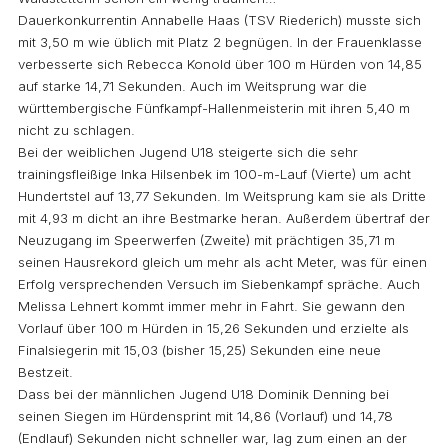
Dauerkonkurrentin Annabelle Haas (TSV Riederich) musste sich
mit 3,50 m wie üblich mit Platz 2 begnügen. In der Frauenklasse
verbesserte sich Rebecca Konold über 100 m Hürden von 14,85
auf starke 14,71 Sekunden. Auch im Weitsprung war die
württembergische Fünfkampf-Hallenmeisterin mit ihren 5,40 m
nicht zu schlagen.
Bei der weiblichen Jugend U18 steigerte sich die sehr
trainingsfleißige Inka Hilsenbek im 100-m-Lauf (Vierte) um acht
Hundertstel auf 13,77 Sekunden. Im Weitsprung kam sie als Dritte
mit 4,93 m dicht an ihre Bestmarke heran. Außerdem übertraf der
Neuzugang im Speerwerfen (Zweite) mit prächtigen 35,71 m
seinen Hausrekord gleich um mehr als acht Meter, was für einen
Erfolg versprechenden Versuch im Siebenkampf spräche. Auch
Melissa Lehnert kommt immer mehr in Fahrt. Sie gewann den
Vorlauf über 100 m Hürden in 15,26 Sekunden und erzielte als
Finalsiegerin mit 15,03 (bisher 15,25) Sekunden eine neue
Bestzeit.
Dass bei der männlichen Jugend U18 Dominik Denning bei
seinen Siegen im Hürdensprint mit 14,86 (Vorlauf) und 14,78
(Endlauf) Sekunden nicht schneller war, lag zum einen an der