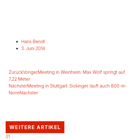
Hans Bendl
3. Juni 2014
Zurück
Voriger
Meeting in Weinheim: Max Wolf springt auf
7,22 Meter
Nächster
Meeting in Stuttgart: Sickinger läuft auch 800-m-
Norm
Nächster
WEITERE ARTIKEL
01