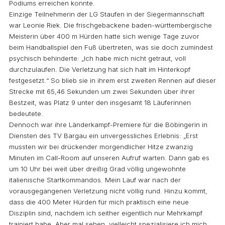
Podiums erreichen konnte.
Einzige Teilnehmerin der LG Staufen in der Siegermannschaft
war Leonie Riek. Die frischgebackene baden-württembergische
Meisterin über 400 m Hürden hatte sich wenige Tage zuvor
beim Handballspiel den Fuß übertreten, was sie doch zumindest
psychisch behinderte: „Ich habe mich nicht getraut, voll
durchzulaufen. Die Verletzung hat sich halt im Hinterkopf
festgesetzt.“ So blieb sie in ihrem erst zweiten Rennen auf dieser
Strecke mit 65,46 Sekunden um zwei Sekunden über ihrer
Bestzeit, was Platz 9 unter den insgesamt 18 Läuferinnen
bedeutete.
Dennoch war ihre Länderkampf-Premiere für die Böbingerin in
Diensten des TV Bargau ein unvergessliches Erlebnis: „Erst
mussten wir bei drückender morgendlicher Hitze zwanzig
Minuten im Call-Room auf unseren Aufruf warten. Dann gab es
um 10 Uhr bei weit über dreißig Grad völlig ungewohnte
italienische Startkommandos. Mein Lauf war nach der
vorausgegangenen Verletzung nicht völlig rund. Hinzu kommt,
dass die 400 Meter Hürden für mich praktisch eine neue
Disziplin sind, nachdem ich seither eigentlich nur Mehrkampf
trainiert habe. Aber mal sehen, vielleicht spezialisiere ich mich