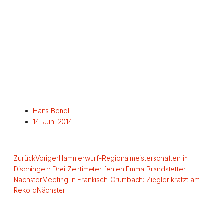
Hans Bendl
14. Juni 2014
Zurück
Voriger
Hammerwurf-Regionalmeisterschaften in
Dischingen: Drei Zentimeter fehlen Emma Brandstetter
Nächster
Meeting in Fränkisch-Crumbach: Ziegler kratzt am
Rekord
Nächster