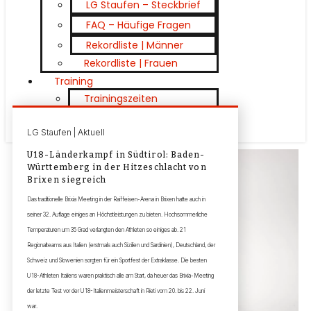
LG Staufen – Steckbrief
FAQ – Häufige Fragen
Rekordliste | Männer
Rekordliste | Frauen
Training
Trainingszeiten
Schnuppertraining 2026
LG Staufen | Aktuell
U18-Länderkampf in Südtirol: Baden-
Württemberg in der Hitzeschlacht von
Brixen siegreich
Das traditionelle Brixia Meeting in der Raiffeisen-Arena in Brixen hatte auch in
seiner 32. Auflage einiges an Höchstleistungen zu bieten. Hochsommerliche
Temperaturen um 35 Grad verlangten den Athleten so einiges ab. 21
Regionalteams aus Italien (erstmals auch Sizilien und Sardinien), Deutschland, der
Schweiz und Slowenien sorgten für ein Sportfest der Extraklasse. Die besten
U18-Athleten Italiens waren praktisch alle am Start, da heuer das Brixia-Meeting
der letzte Test vor der U18-Italienmeisterschaft in Rieti vom 20. bis 22. Juni
war.